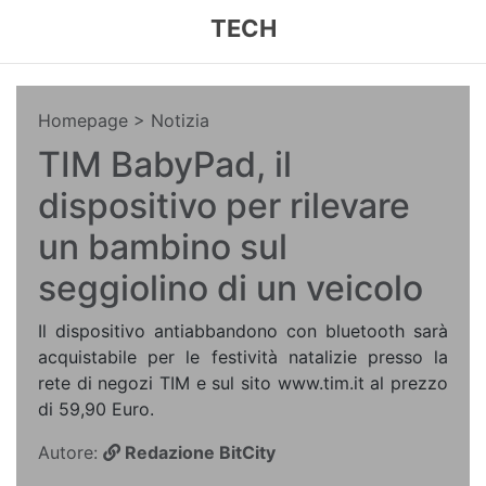
TECH
Homepage
> Notizia
TIM BabyPad, il
dispositivo per rilevare
un bambino sul
seggiolino di un veicolo
Il dispositivo antiabbandono con bluetooth sarà
acquistabile per le festività natalizie presso la
rete di negozi TIM e sul sito www.tim.it al prezzo
di 59,90 Euro.
Autore:
Redazione BitCity