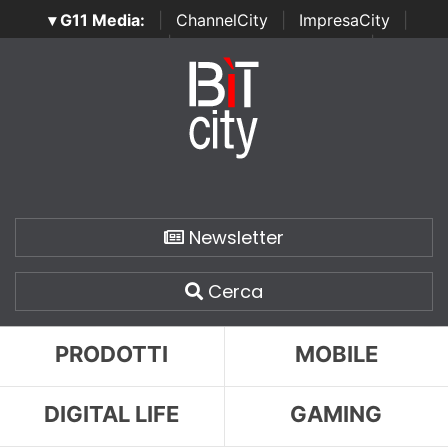
▾ G11 Media:
|
ChannelCity
|
ImpresaCity
|
SecurityOpenLab
|
Italian Channel Awards
|
Italian
Project Awards
|
Italian Security Awards
|
...
Newsletter
Cerca
PRODOTTI
MOBILE
DIGITAL LIFE
GAMING