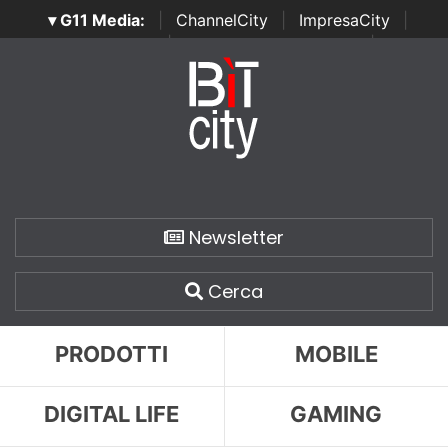
▾ G11 Media:
|
ChannelCity
|
ImpresaCity
|
SecurityOpenLab
|
Italian Channel Awards
|
Italian
Project Awards
|
Italian Security Awards
|
...
Newsletter
Cerca
PRODOTTI
MOBILE
DIGITAL LIFE
GAMING