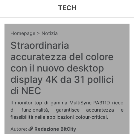
TECH
Homepage
> Notizia
Straordinaria
accuratezza del colore
con il nuovo desktop
display 4K da 31 pollici
di NEC
Il monitor top di gamma MultiSync PA311D ricco
di funzionalità, garantisce accuratezza e
flessibilità nelle applicazioni colour-critical.
Autore:
Redazione BitCity