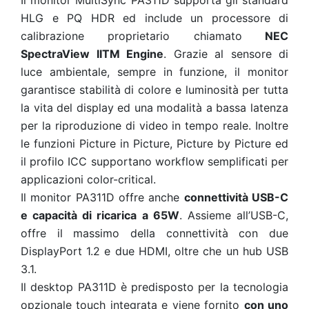
Il monitor MultiSync PA311D supporta gli standard
HLG e PQ HDR ed include un processore di
calibrazione proprietario chiamato
NEC
SpectraView IITM Engine
. Grazie al sensore di
luce ambientale, sempre in funzione, il monitor
garantisce stabilità di colore e luminosità per tutta
la vita del display ed una modalità a bassa latenza
per la riproduzione di video in tempo reale. Inoltre
le funzioni Picture in Picture, Picture by Picture ed
il profilo ICC supportano workflow semplificati per
applicazioni color-critical.
Il monitor PA311D offre anche
connettività USB-C
e capacità di ricarica a 65W
. Assieme all’USB-C,
offre il massimo della connettività con due
DisplayPort 1.2 e due HDMI, oltre che un hub USB
3.1.
Il desktop PA311D è predisposto per la tecnologia
opzionale touch integrata e viene fornito
con uno