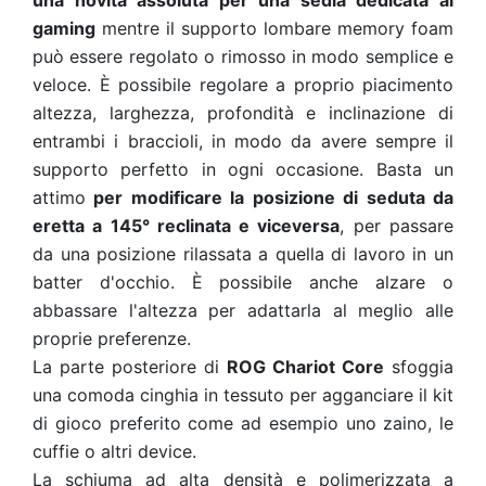
una novità assoluta per una sedia dedicata al
gaming
mentre il supporto lombare memory foam
può essere regolato o rimosso in modo semplice e
veloce.
È possibile regolare a proprio piacimento
altezza, larghezza, profondità e inclinazione di
entrambi i braccioli, in modo da avere sempre il
supporto perfetto in ogni occasione.
Basta un
attimo
per modificare la posizione di seduta da
eretta a 145° reclinata e viceversa
, per passare
da una posizione rilassata a quella di lavoro in un
batter d'occhio. È possibile anche alzare o
abbassare l'altezza per adattarla al meglio alle
proprie preferenze.
La parte posteriore di
ROG Chariot Core
sfoggia
una comoda cinghia in tessuto per agganciare il kit
di gioco preferito come ad esempio uno zaino, le
cuffie o altri device.
La schiuma ad alta densità e polimerizzata a