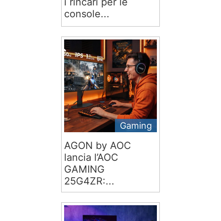
i rincari per le
console...
Gaming
AGON by AOC
lancia l’AOC
GAMING
25G4ZR:...