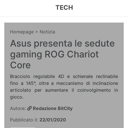
TECH
Homepage
> Notizia
Asus presenta le sedute
gaming ROG Chariot
Core
Bracciolo regolabile 4D e schienale reclinabile
fino a 145°, oltre a meccanismo di inclinazione
articolato per aumentare il coinvolgimento in
gioco.
Autore:
Redazione BitCity
Pubblicato il:
22/01/2020