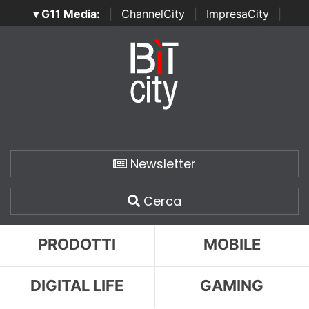
▾ G11 Media:
|
ChannelCity
|
ImpresaCity
|
SecurityOpenLab
|
Italian Channel Awards
|
Italian
Project Awards
|
Italian Security Awards
|
...
Newsletter
Cerca
PRODOTTI
MOBILE
DIGITAL LIFE
GAMING