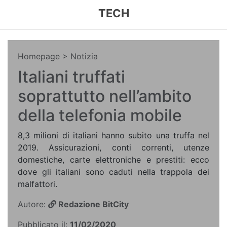
TECH
Homepage
> Notizia
Italiani truffati
soprattutto nell’ambito
della telefonia mobile
8,3 milioni di italiani hanno subito una truffa nel
2019. Assicurazioni, conti correnti, utenze
domestiche, carte elettroniche e prestiti: ecco
dove gli italiani sono caduti nella trappola dei
malfattori.
Autore:
Redazione BitCity
Pubblicato il:
11/02/2020