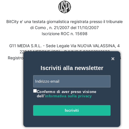
BitCity e' una testata giornalistica registrata presso il tribunale
di Como , n. 21/2007 del 11/10/2007
Iscrizione ROC n. 15698
G11 MEDIA S.R.L. - Sede Legale Via NUOVA VALASSINA, 4
22046 MERONE (CO) - P.IVA/C.F.03062910132
Registro imprese di Como n. 03062910132 - REA n. 293834
CAPITALE SOCIALE Euro 30.000 i.v.
Iscriviti alla newsletter
Confermo di aver preso visione
dell'
informativa sulla privacy
Iscriviti