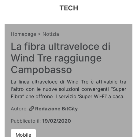
TECH
Homepage
> Notizia
La fibra ultraveloce di
Wind Tre raggiunge
Campobasso
La linea ultraveloce di Wind Tre è attivabile tra
l'altro con le nuove soluzioni convergenti “Super
Fibra” che offrono il servizio ‘Super Wi-Fi’ a casa.
Autore:
Redazione BitCity
Pubblicato il:
19/02/2020
Mobile