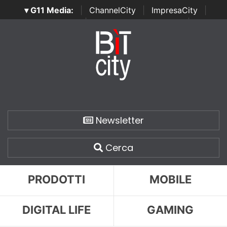
▾ G11 Media:
|
ChannelCity
|
ImpresaCity
|
SecurityOpenLab
|
Italian Channel Awards
|
Italian
Project Awards
|
Italian Security Awards
|
...
Newsletter
Cerca
PRODOTTI
MOBILE
DIGITAL LIFE
GAMING