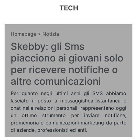
TECH
Homepage
> Notizia
Skebby: gli Sms
piacciono ai giovani solo
per ricevere notifiche o
altre comunicazioni
Per quanto negli ultimi anni gli SMS abbiamo
lasciato il posto a messaggistica istantanea e
chat nelle relazioni personali, rappresentano oggi
un ottimo strumento per inviare notifiche,
promemoria e comunicazioni marketing da parte
di aziende, professionisti ed enti.