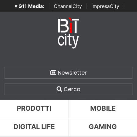
▾ G11 Media:
|
ChannelCity
|
ImpresaCity
|
SecurityOpenLab
|
Italian Channel Awards
|
Italian
Project Awards
|
Italian Security Awards
|
...
Newsletter
Cerca
PRODOTTI
MOBILE
DIGITAL LIFE
GAMING