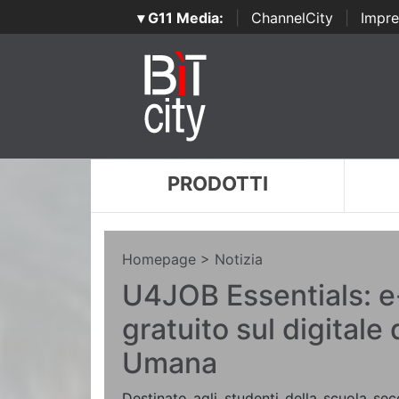
▾ G11 Media:
|
ChannelCity
|
Impre
PRODOTTI
Homepage
> Notizia
U4JOB Essentials: e
gratuito sul digitale
Umana
Destinato agli studenti della scuola se