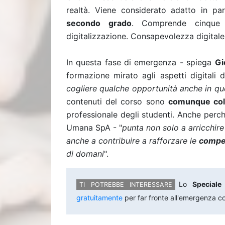
realtà. Viene considerato adatto in par
secondo grado
. Comprende cinque m
digitalizzazione. Consapevolezza digitale,
In questa fase di emergenza - spiega
Gi
formazione mirato agli aspetti digitali 
cogliere qualche opportunità anche in que
contenuti del corso sono
comunque coll
professionale degli studenti. Anche perc
Umana SpA - "
punta non solo a arricchire 
anche a contribuire a rafforzare le
compet
di domani
".
Lo
Speciale
gratuitamente
per far fronte all'emergenza c