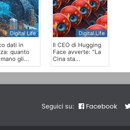
Digital Life
Digital Life
co dati in
Il CEO di Hugging
za: quanto
Face avverte: "La
mano gli...
Cina sta...
Facebook
Seguici su: