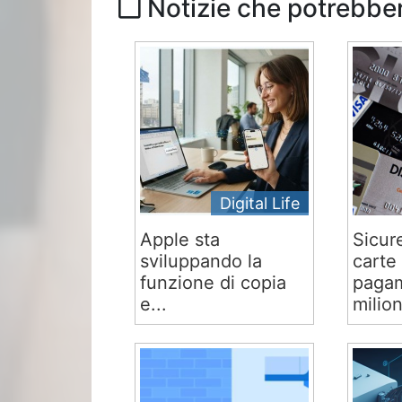
Notizie che potrebber
Digital Life
Apple sta
Sicur
sviluppando la
carte 
funzione di copia
pagam
e...
milion