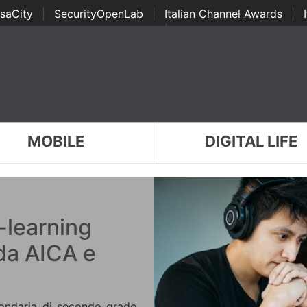
saCity
|
SecurityOpenLab
|
Italian Channel Awards
|
Awards
|
...
MOBILE
DIGITAL LIFE
-learning
 da AICA e
condaria di secondo grado,