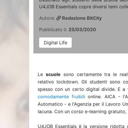
U4JOB Essentials copre diversi temi colle
Autore:
Redazione BitCity
Pubblicato il:
25/03/2020
Digital Life
Le
scuole
sono certamente tra le realt
relativo lockdown. Gli studenti sono co
spesso con un certo digital divide. E a
comodamente fruibili
online. AICA - l'As
Automatico - e l'Agenzia per il Lavoro U
lacuna. Con un corso e-learning gratuito
U4JOB Essentials è la versione ridotta 