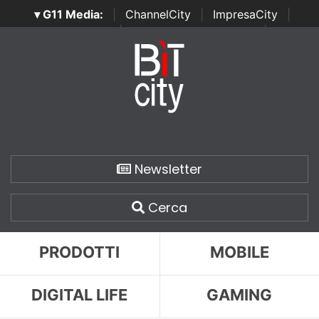
▾ G11 Media:
|
ChannelCity
|
ImpresaCity
|
SecurityOpenLab
|
Italian Channel Awards
|
Italian
Project Awards
|
Italian Security Awards
|
...
Newsletter
Cerca
PRODOTTI
MOBILE
DIGITAL LIFE
GAMING