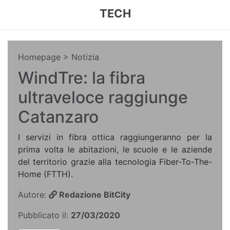
TECH
Homepage
> Notizia
WindTre: la fibra
ultraveloce raggiunge
Catanzaro
I servizi in fibra ottica raggiungeranno per la
prima volta le abitazioni, le scuole e le aziende
del territorio grazie alla tecnologia Fiber-To-The-
Home (FTTH).
Autore:
Redazione BitCity
Pubblicato il:
27/03/2020