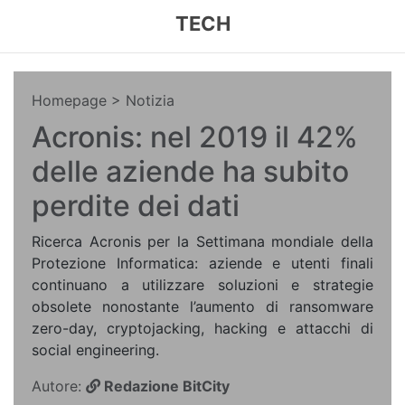
TECH
Homepage
> Notizia
Acronis: nel 2019 il 42%
delle aziende ha subito
perdite dei dati
Ricerca Acronis per la Settimana mondiale della
Protezione Informatica: aziende e utenti finali
continuano a utilizzare soluzioni e strategie
obsolete nonostante l’aumento di ransomware
zero-day, cryptojacking, hacking e attacchi di
social engineering.
Autore:
Redazione BitCity