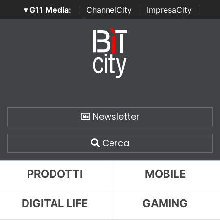
▾ G11 Media:
|
ChannelCity
|
ImpresaCity
|
SecurityOpenLab
|
Italian Channel Awards
|
Italian
Project Awards
|
Italian Security Awards
|
...
Newsletter
Cerca
PRODOTTI
MOBILE
DIGITAL LIFE
GAMING