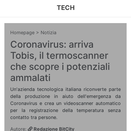
TECH
Homepage
> Notizia
Coronavirus: arriva
Tobis, il termoscanner
che scopre i potenziali
ammalati
Un'azienda tecnologica italiana riconverte parte
della produzione in aiuto dell'emergenza da
Coronavirus e crea un videoscanner automatico
per la registrazione della temperatura senza
contatto tra persone.
Autore:
Redazione BitCity