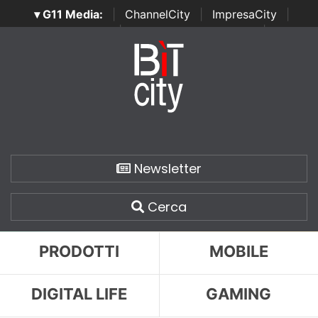
▾ G11 Media:
|
ChannelCity
|
ImpresaCity
|
SecurityOpenLab
|
Italian Channel Awards
|
Italian
Project Awards
|
Italian Security Awards
|
...
Newsletter
Cerca
PRODOTTI
MOBILE
DIGITAL LIFE
GAMING