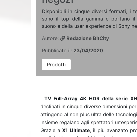
Disponibili in cinque diversi formati, i 
sono il top della gamma e portano il 
suono e della user experience di Sony nel
Autore:
Redazione BitCity
Pubblicato il:
23/04/2020
Prodotti
I
TV Full-Array 4K HDR della serie X
declinati in cinque diverse dimensioni per 
attingono al non plus ultra delle tecnol
insieme regalano agli spettatori un’esperi
Grazie a
X1 Ultimate
, il più avanzato p