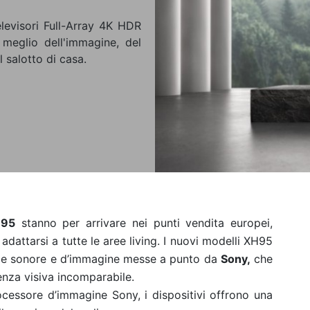
televisori Full-Array 4K HDR
meglio dell'immagine, del
 salotto di casa.
H95
stanno per arrivare nei punti vendita europei,
adattarsi a tutte le aree living. I nuovi modelli XH95
ogie sonore e d’immagine messe a punto da
Sony,
che
enza visiva incomparabile.
rocessore d’immagine Sony, i dispositivi offrono una