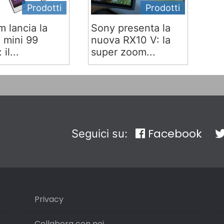
Prodotti
Prodotti
lm lancia la
Sony presenta la
x mini 99
nuova RX10 V: la
 il...
super zoom...
Facebook
Seguici su:
Privacy
Collabora con noi