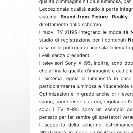
qualità d’immagine nitida e luminosa, per 
L’eccezionale qualità audio è parte integr
sistema
Sound-from-Picture Reality,
c
direttamente dallo schermo.
I nuovi TV XH95 integrano le modalità
N
studio di registrazione per i contenuti
Ne
casa nella poltrona di una sala cinematogr
livelli senza precedenti.
I televisori Sony XH95, inoltre, sono dot
che affina la qualità d’immagine e audio i
Il sistema regola la luminosità in bas
particolarmente luminosa e riducendola s
Optimizazion è in grado anche di rilevare
suono, come tende e arredi, regolando l’
solo: i TV XH95 sono un esempio del
pensato per far sentire gli spettatori ver
Il supporto dello schermo, estremament
all’estremità, in modo da risultare quasi i