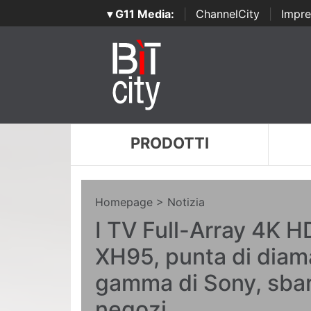
▾ G11 Media:
|
ChannelCity
|
Impre
PRODOTTI
Homepage
> Notizia
I TV Full-Array 4K H
XH95, punta di diam
gamma di Sony, sba
negozi