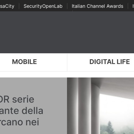
saCity
|
SecurityOpenLab
|
Italian Channel Awards
|
Awards
|
...
MOBILE
DIGITAL LIFE
DR serie
ante della
rcano nei