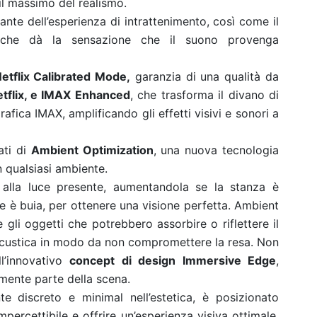
il massimo del realismo.
ante dell’esperienza di intrattenimento, così come il
he dà la sensazione che il suono provenga
etflix Calibrated Mode,
garanzia di una qualità da
tflix, e IMAX Enhanced
, che trasforma il divano di
afica IMAX, amplificando gli effetti visivi e sonori a
ati di
Ambient Optimization
, una nuova tecnologia
n qualsiasi ambiente.
e alla luce presente, aumentandola se la stanza è
e è buia, per ottenere una visione perfetta. Ambient
 gli oggetti che potrebbero assorbire o riflettere il
acustica in modo da non compromettere la resa. Non
l’innovativo
concept di design Immersive Edge
,
amente parte della scena.
e discreto e minimal nell’estetica, è posizionato
mpercettibile e offrire un’esperienza visiva ottimale,