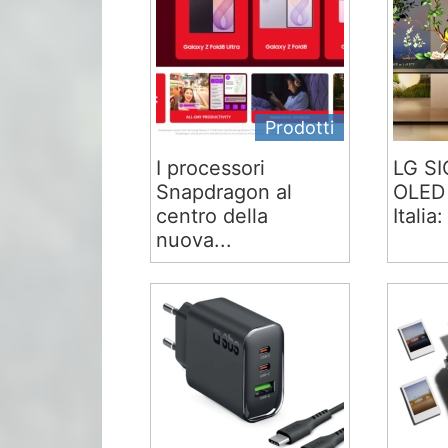
Prodotti
I processori
LG S
Snapdragon al
OLED 
centro della
Italia:
nuova...