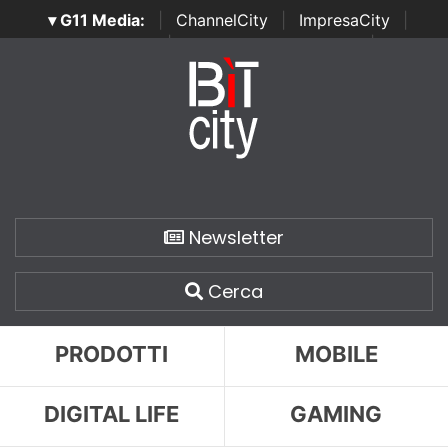
▾ G11 Media:
|
ChannelCity
|
ImpresaCity
|
SecurityOpenLab
|
Italian Channel Awards
|
Italian
Project Awards
|
Italian Security Awards
|
...
Newsletter
Cerca
PRODOTTI
MOBILE
DIGITAL LIFE
GAMING