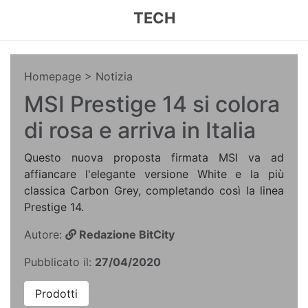
TECH
Homepage
> Notizia
MSI Prestige 14 si colora
di rosa e arriva in Italia
Questo nuova proposta firmata MSI va ad
affiancare l'elegante versione White e la più
classica Carbon Grey, completando così la linea
Prestige 14.
Autore:
Redazione BitCity
Pubblicato il:
27/04/2020
Prodotti