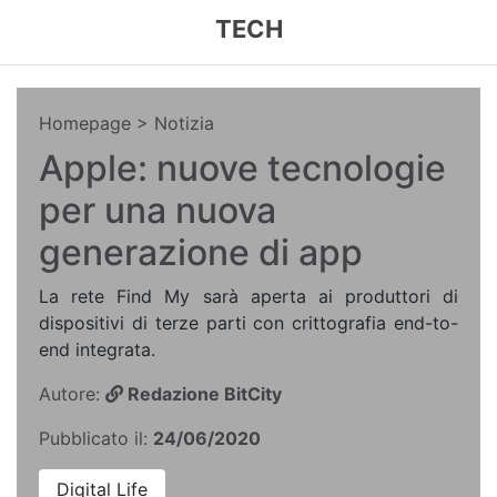
TECH
Homepage
> Notizia
Apple: nuove tecnologie
per una nuova
generazione di app
La rete Find My sarà aperta ai produttori di
dispositivi di terze parti con crittografia end-to-
end integrata.
Autore:
Redazione BitCity
Pubblicato il:
24/06/2020
Digital Life