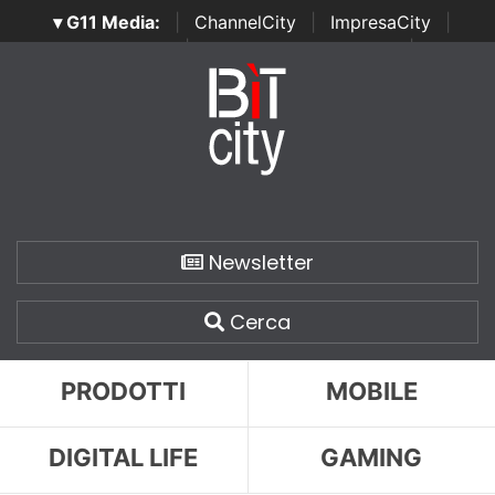
▾ G11 Media:
|
ChannelCity
|
ImpresaCity
|
SecurityOpenLab
|
Italian Channel Awards
|
Italian
Project Awards
|
Italian Security Awards
|
...
Newsletter
Cerca
PRODOTTI
MOBILE
DIGITAL LIFE
GAMING