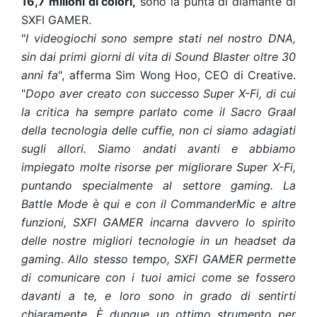
16,7 milioni di colori,
sono la punta di diamante di
SXFI GAMER.
"
I videogiochi sono sempre stati nel nostro DNA,
sin dai primi giorni di vita di Sound Blaster oltre 30
anni fa
", afferma Sim Wong Hoo, CEO di Creative.
"
Dopo aver creato con successo Super X-Fi, di cui
la critica ha sempre parlato come il Sacro Graal
della tecnologia delle cuffie, non ci siamo adagiati
sugli allori. Siamo andati avanti e abbiamo
impiegato molte risorse per migliorare Super X-Fi,
puntando specialmente al settore gaming. La
Battle Mode è qui e con il CommanderMic e altre
funzioni, SXFI GAMER incarna davvero lo spirito
delle nostre migliori tecnologie in un headset da
gaming
.
Allo stesso tempo, SXFI GAMER permette
di comunicare con i tuoi amici come se fossero
davanti a te, e loro sono in grado di sentirti
chiaramente. È dunque un ottimo strumento per