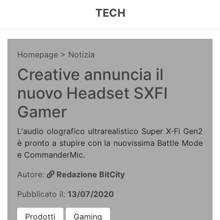
TECH
Homepage
> Notizia
Creative annuncia il
nuovo Headset SXFI
Gamer
L'audio olografico ultrarealistico Super X-Fi Gen2
è pronto a stupire con la nuovissima Battle Mode
e CommanderMic.
Autore:
Redazione BitCity
Pubblicato il:
13/07/2020
Prodotti
Gaming