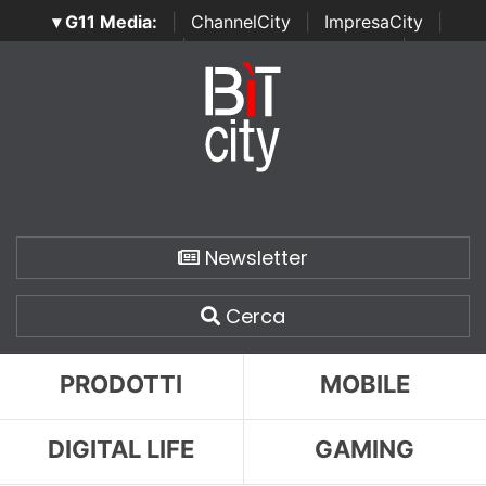
▾ G11 Media:
|
ChannelCity
|
ImpresaCity
|
SecurityOpenLab
|
Italian Channel Awards
|
Italian
Project Awards
|
Italian Security Awards
|
...
Newsletter
Cerca
PRODOTTI
MOBILE
DIGITAL LIFE
GAMING