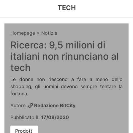
TECH
Homepage
> Notizia
Ricerca: 9,5 milioni di
italiani non rinunciano al
tech
Le donne non riescono a fare a meno dello
shopping, gli uomini devono sempre tentare la
fortuna.
Autore:
Redazione BitCity
Pubblicato il:
17/08/2020
Prodotti