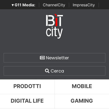
▾ G11 Media:
|
ChannelCity
|
ImpresaCity
|
SecurityOpenLab
|
Italian Channel Awards
|
Italian
Project Awards
|
Italian Security Awards
|
...
Newsletter
Cerca
PRODOTTI
MOBILE
DIGITAL LIFE
GAMING