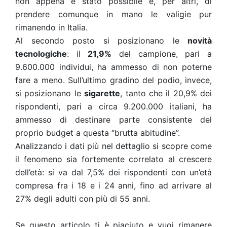
non appena è stato possibile e, per altri, di
prendere comunque in mano le valigie pur
rimanendo in Italia.
Al secondo posto si posizionano le
novità
tecnologiche
: il
21,9%
del campione, pari a
9.600.000 individui, ha ammesso di non poterne
fare a meno. Sull’ultimo gradino del podio, invece,
si posizionano le
sigarette
, tanto che il 20,9% dei
rispondenti, pari a circa 9.200.000 italiani, ha
ammesso di destinare parte consistente del
proprio budget a questa “brutta abitudine”.
Analizzando i dati più nel dettaglio si scopre come
il fenomeno sia fortemente correlato al crescere
dell’età: si va dal 7,5% dei rispondenti con un’età
compresa fra i 18 e i 24 anni, fino ad arrivare al
27% degli adulti con più di 55 anni.
Se questo articolo ti è piaciuto e vuoi rimanere