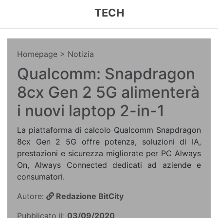
TECH
Homepage
> Notizia
Qualcomm: Snapdragon
8cx Gen 2 5G alimenterà
i nuovi laptop 2-in-1
La piattaforma di calcolo Qualcomm Snapdragon
8cx Gen 2 5G offre potenza, soluzioni di IA,
prestazioni e sicurezza migliorate per PC Always
On, Always Connected dedicati ad aziende e
consumatori.
Autore:
Redazione BitCity
Pubblicato il:
03/09/2020