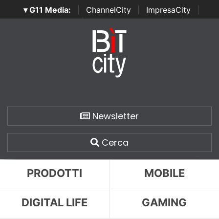
▾ G11 Media:
|
ChannelCity
|
ImpresaCity
|
SecurityOpenLab
|
Italian Channel Awards
|
Italian
Project Awards
|
Italian Security Awards
|
...
Newsletter
Cerca
PRODOTTI
MOBILE
DIGITAL LIFE
GAMING