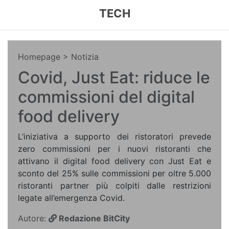
TECH
Homepage
> Notizia
Covid, Just Eat: riduce le
commissioni del digital
food delivery
L’iniziativa a supporto dei ristoratori prevede
zero commissioni per i nuovi ristoranti che
attivano il digital food delivery con Just Eat e
sconto del 25% sulle commissioni per oltre 5.000
ristoranti partner più colpiti dalle restrizioni
legate all’emergenza Covid.
Autore:
Redazione BitCity