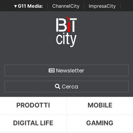
▾ G11 Media:
|
ChannelCity
|
ImpresaCity
|
SecurityOpenLab
|
Italian Channel Awards
|
Italian
Project Awards
|
Italian Security Awards
|
...
Newsletter
Cerca
PRODOTTI
MOBILE
DIGITAL LIFE
GAMING