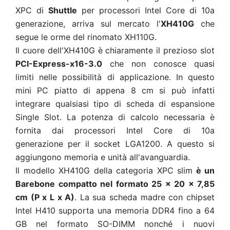
XPC di
Shuttle
per processori Intel Core di 10a
generazione, arriva sul mercato l'
XH410G
che
segue le orme del rinomato XH110G.
Il cuore dell'XH410G è chiaramente il prezioso slot
PCI-Express-x16-3.0
che non conosce quasi
limiti nelle possibilità di applicazione. In questo
mini PC piatto di appena 8 cm si può infatti
integrare qualsiasi tipo di scheda di espansione
Single Slot. La potenza di calcolo necessaria è
fornita dai processori Intel Core di 10a
generazione per il socket LGA1200. A questo si
aggiungono memoria e unità all'avanguardia.
Il modello XH410G della categoria XPC slim
è un
Barebone compatto nel formato 25 × 20 × 7,85
cm (P x L x A)
. La sua scheda madre con chipset
Intel H410 supporta una memoria DDR4 fino a 64
GB nel formato SO-DIMM nonché i nuovi