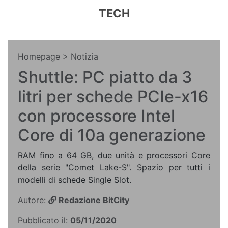
TECH
Homepage
> Notizia
Shuttle: PC piatto da 3
litri per schede PCIe-x16
con processore Intel
Core di 10a generazione
RAM fino a 64 GB, due unità e processori Core
della serie "Comet Lake-S". Spazio per tutti i
modelli di schede Single Slot.
Autore:
Redazione BitCity
Pubblicato il:
05/11/2020