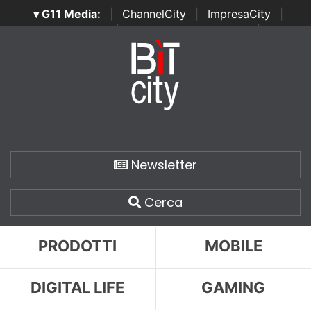
▾ G11 Media:
|
ChannelCity
|
ImpresaCity
|
SecurityOpenLab
|
Italian Channel Awards
|
Italian
Project Awards
|
Italian Security Awards
|
...
Newsletter
Cerca
PRODOTTI
MOBILE
DIGITAL LIFE
GAMING