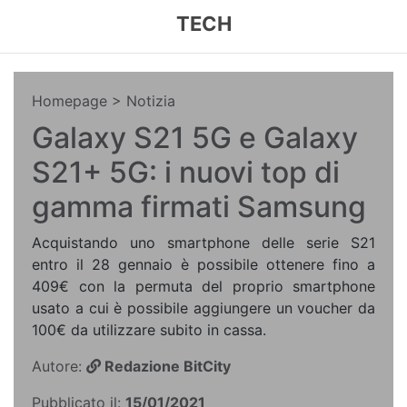
TECH
Homepage
> Notizia
Galaxy S21 5G e Galaxy
S21+ 5G: i nuovi top di
gamma firmati Samsung
Acquistando uno smartphone delle serie S21
entro il 28 gennaio è possibile ottenere fino a
409€ con la permuta del proprio smartphone
usato a cui è possibile aggiungere un voucher da
100€ da utilizzare subito in cassa.
Autore:
Redazione BitCity
Pubblicato il:
15/01/2021