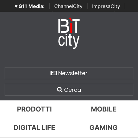
▾ G11 Media:
|
ChannelCity
|
ImpresaCity
|
SecurityOpenLab
|
Italian Channel Awards
|
Italian
Project Awards
|
Italian Security Awards
|
...
Newsletter
Cerca
PRODOTTI
MOBILE
DIGITAL LIFE
GAMING