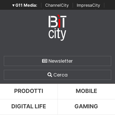
▾ G11 Media:
|
ChannelCity
|
ImpresaCity
|
SecurityOpenLab
|
Italian Channel Awards
|
Italian
Project Awards
|
Italian Security Awards
|
...
Newsletter
Cerca
PRODOTTI
MOBILE
DIGITAL LIFE
GAMING