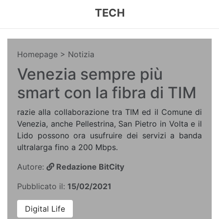
TECH
Homepage
> Notizia
Venezia sempre più
smart con la fibra di TIM
razie alla collaborazione tra TIM ed il Comune di
Venezia, anche Pellestrina, San Pietro in Volta e il
Lido possono ora usufruire dei servizi a banda
ultralarga fino a 200 Mbps.
Autore:
Redazione BitCity
Pubblicato il:
15/02/2021
Digital Life