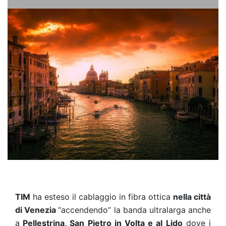
TIM
ha esteso il cablaggio in fibra ottica
nella città
di Venezia
“accendendo” la banda ultralarga anche
a
Pellestrina, San Pietro in Volta e al Lido
dove i