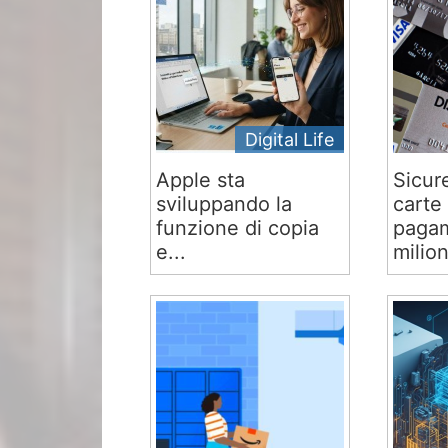
Digital Life
Apple sta
Sicur
sviluppando la
carte 
funzione di copia
pagam
e...
milion