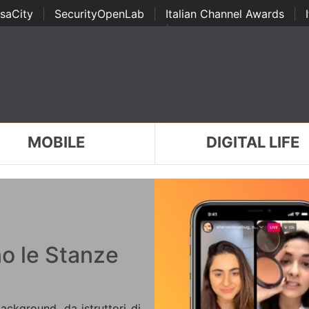
saCity
|
SecurityOpenLab
|
Italian Channel Awards
|
Awards
|
...
MOBILE
DIGITAL LIFE
no le Stanze
background, da istruttori di