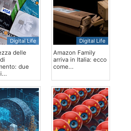
Digital Life
Digital Life
ezza delle
Amazon Family
di
arriva in Italia: ecco
ento: due
come...
i...