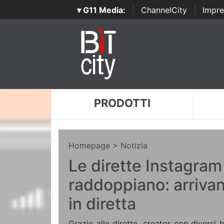
▾ G11 Media:
|
ChannelCity
|
Impre
PRODOTTI
Homepage
> Notizia
Le dirette Instagram
raddoppiano: arriva
in diretta
Grazie alle dirette, creator con diversi 