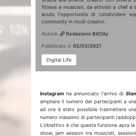
fitness a musicisti, da attivisti a chef e
avuto l'opportunità di condividere es
community in modi creativi.
Autore:
Redazione BitCity
Pubblicato il:
02/03/2021
Digital Life
Instagram
ha annunciato l'arrivo di
Stan
ampliare il numero dei partecipanti a un
ad ora è stato possibile trasmettere una
numero massimo di partecipanti raddop
L'obiettivo è che questa funzione apra la
show, jam session tra musicisti, sessioni