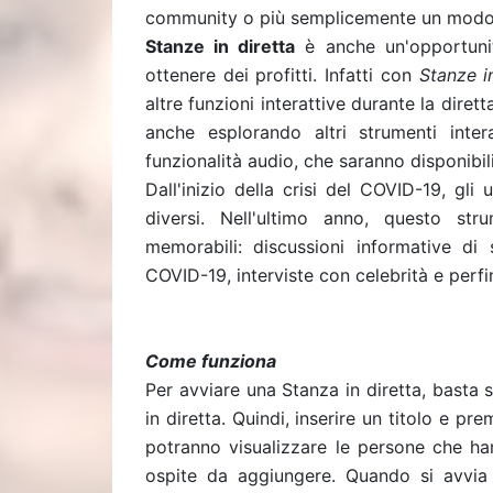
community o più semplicemente un modo p
Stanze in diretta
è anche un'opportunit
ottenere dei profitti. Infatti c
on
Stanze i
altre funzioni interattive durante la dire
anche esplorando altri strumenti inte
funzionalità audio, che saranno disponibil
Dall'inizio della crisi del COVID-19, gli
diversi. Nell'ultimo anno, questo st
memorabili: discussioni informative di 
COVID-19
, interviste con
celebrità
e perf
Come funziona
Per avviare una Stanza in diretta, basta 
in diretta. Quindi, inserire un titolo e pr
potranno visualizzare le persone che han
ospite da aggiungere. Quando si avvia 