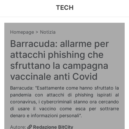
TECH
Homepage
> Notizia
Barracuda: allarme per
attacchi phishing che
sfruttano la campagna
vaccinale anti Covid
Barracuda: "Esattamente come hanno sfruttato la
pandemia con attacchi di phishing ispirati al
coronavirus, i cybercriminali stanno ora cercando
di usare il vaccino come esca per sottrarre
denaro e informazioni personali".
Autore:
Redazione BitCity