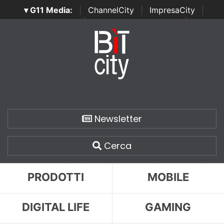
▾ G11 Media:
|
ChannelCity
|
ImpresaCity
|
SecurityOpenLab
|
Italian Channel Awards
|
Italian
Project Awards
|
Italian Security Awards
|
...
Newsletter
Cerca
PRODOTTI
MOBILE
DIGITAL LIFE
GAMING