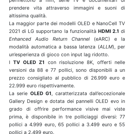
permettono a film, serie TV e documentari di
prendere vita attraverso immagini e suoni di
altissima qualità.
La maggior parte dei modelli OLED e NanoCell TV
2021 di LG supportano la funzionalità
HDMI 2.1
di
Enhanced Audio Return Channel
(eARC) e la
modalità automatica a bassa latenza (
ALLM
), per
un’esperienza di gioco con input lag ridotto.
I
TV OLED Z1
con risoluzione 8K, offerti nelle
versioni da 88 e 77 pollici, sono disponibili a un
prezzo consigliato al pubblico di 26.999 euro e
22.999 euro rispettivamente.
La serie
OLED G1
, caratterizzata dall’eccezionale
Gallery Design e dotata dei pannelli OLED evo in
grado di offrire performance visive mai viste
prima, è disponibile in tre polliciaggi diversi: 77
pollici a 4.999 euro, 65 pollici a 3.499 euro e 55
pollici a 2.499 euro.