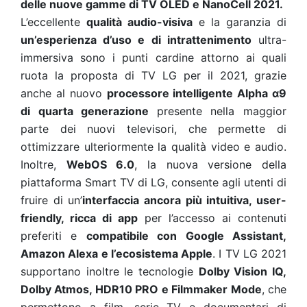
delle nuove gamme di TV OLED e NanoCell 2021.
L’eccellente
qualità audio-visiva
e la garanzia di
un’esperienza d’uso e di intrattenimento
ultra-
immersiva sono i punti cardine attorno ai quali
ruota la proposta di TV LG per il 2021, grazie
anche al nuovo
processore intelligente Alpha α9
di quarta generazione
presente nella maggior
parte dei nuovi televisori, che permette di
ottimizzare ulteriormente la qualità video e audio.
Inoltre,
WebOS 6.0
, la nuova versione della
piattaforma Smart TV di LG, consente agli utenti di
fruire di un’
interfaccia ancora più intuitiva, user-
friendly, ricca di app
per l’accesso ai contenuti
preferiti e
compatibile con Google Assistant,
Amazon Alexa e l’ecosistema Apple
. I TV LG 2021
supportano inoltre le tecnologie
Dolby Vision IQ,
Dolby Atmos, HDR10 PRO e Filmmaker Mode
, che