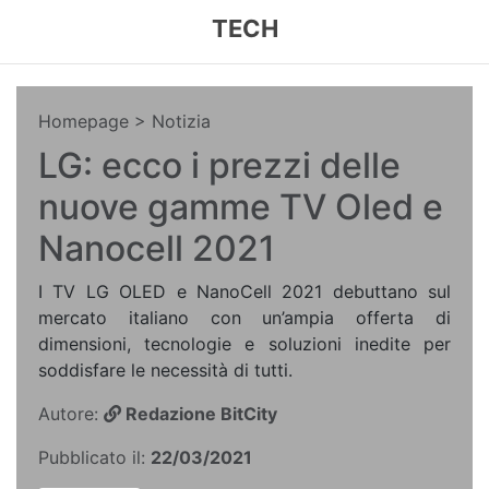
TECH
Homepage
> Notizia
LG: ecco i prezzi delle
nuove gamme TV Oled e
Nanocell 2021
I TV LG OLED e NanoCell 2021 debuttano sul
mercato italiano con un’ampia offerta di
dimensioni, tecnologie e soluzioni inedite per
soddisfare le necessità di tutti.
Autore:
Redazione BitCity
Pubblicato il:
22/03/2021