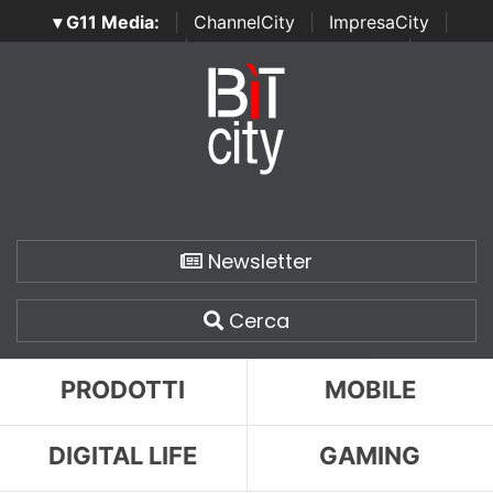
▾ G11 Media:
|
ChannelCity
|
ImpresaCity
|
SecurityOpenLab
|
Italian Channel Awards
|
Italian
Project Awards
|
Italian Security Awards
|
...
Newsletter
Cerca
PRODOTTI
MOBILE
DIGITAL LIFE
GAMING