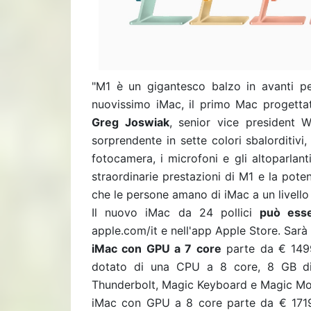
"M1 è un gigantesco balzo in avanti per
nuovissimo iMac, il primo Mac progettat
Greg Joswiak
, senior vice president 
sorprendente in sette colori sbalorditivi,
fotocamera, i microfoni e gli altoparlan
straordinarie prestazioni di M1 e la pot
che le persone amano di iMac a un livell
Il nuovo iMac da 24 pollici
può esse
apple.com/it e nell'app Apple Store. Sarà 
iMac con GPU a 7 core
parte da € 1499 
dotato di una CPU a 8 core, 8 GB di
Thunderbolt, Magic Keyboard e Magic Mo
iMac con GPU a 8 core parte da € 1719 e