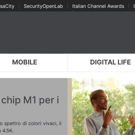
saCity
|
SecurityOpenLab
|
Italian Channel Awards
|
Awards
|
...
MOBILE
DIGITAL LIFE
 chip M1 per i
spettro di colori vivaci, il
a 4.5K.