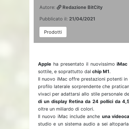
Autore:
Redazione BitCity
Pubblicato il:
21/04/2021
Prodotti
Apple
ha presentato il nuovissimo
iMac
sottile, e soprattutto dal
chip M1
.
Il nuovo iMac offre prestazioni potenti i
profilo laterale sorprendente che pratic
vivaci per adattarsi allo stile personale d
di un display Retina da 24 pollici da 4,5
oltre un miliardo di colori.
Il nuovo iMac include anche
una videoc
studio e un sistema audio a sei altoparla