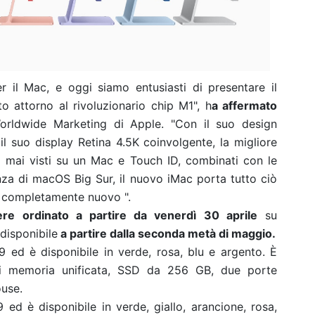
 il Mac, e oggi siamo entusiasti di presentare il
o attorno al rivoluzionario chip M1", h
a affermato
Worldwide Marketing di Apple. "Con il suo design
 il suo display Retina 4.5K coinvolgente, la migliore
ti mai visti su un Mac e Touch ID, combinati con le
enza di macOS Big Sur, il nuovo iMac porta tutto ciò
o completamente nuovo ".
re ordinato a partire da venerdì 30 aprile
su
disponibile
a partire dalla seconda metà di maggio.
ed è disponibile in verde, rosa, blu e argento. È
 memoria unificata, SSD da 256 GB, due porte
use.
d è disponibile in verde, giallo, arancione, rosa,