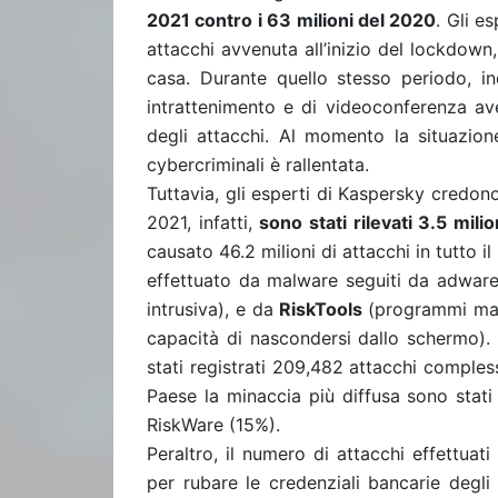
2021 contro i 63 milioni del 2020
. Gli e
attacchi avvenuta all’inizio del lockdown,
casa. Durante quello stesso periodo, in
intrattenimento e di videoconferenza ave
degli attacchi. Al momento la situazione
cybercriminali è rallentata.
Tuttavia, gli esperti di Kaspersky credono
2021, infatti,
sono stati rilevati 3.5 mili
causato 46.2 milioni di attacchi in tutto il
effettuato da malware seguiti da adware
intrusiva), e da
RiskTools
(programmi male
capacità di nascondersi dallo schermo). 
stati registrati 209,482 attacchi complessi
Paese la minaccia più diffusa sono stat
RiskWare (15%).
Peraltro, il numero di attacchi effettuat
per rubare le credenziali bancarie degli 