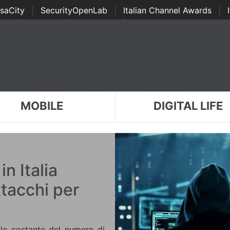
saCity
|
SecurityOpenLab
|
Italian Channel Awards
|
Awards
|
...
MOBILE
DIGITAL LIFE
n Italia
ttacchi per
lo costante del numero di