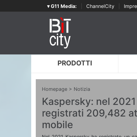
▾ G11 Media:
|
ChannelCity
|
Impre
PRODOTTI
Homepage
> Notizia
Kaspersky: nel 2021 i
registrati 209,482 a
mobile
Nel 2021 Kaspersky ha registrato un ca