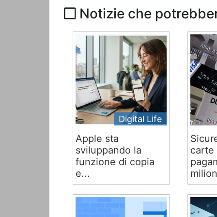
Notizie che potrebber
Digital Life
Apple sta
Sicur
sviluppando la
carte 
funzione di copia
pagam
e...
milion