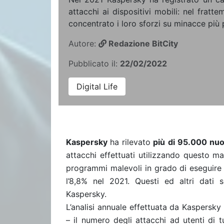
attacchi ai dispositivi mobili: nel fratt
concentrato i loro sforzi su minacce più p
Autore:
Redazione BitCity
Pubblicato il:
22/02/2022
Digital Life
Kaspersky
ha rilevato
più di 95.000 nuov
attacchi effettuati utilizzando questo ma
programmi malevoli in grado di eseguir
l’8,8% nel 2021. Questi ed altri dati 
Kaspersky.
L’analisi annuale effettuata da Kaspersky
– il numero degli attacchi ad utenti di t