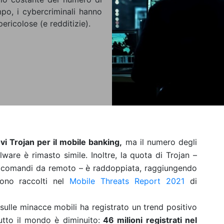
empo, i cybercriminali hanno
ericolose (e redditizie).
i Trojan per il mobile banking,
ma il numero degli
lware è rimasto simile. Inoltre, la quota di Trojan –
e comandi da remoto – è raddoppiata, raggiungendo
sono raccolti nel
Mobile Threats Report 2021
di
 sulle minacce mobili ha registrato un trend positivo
utto il mondo è diminuito:
46 milioni registrati nel