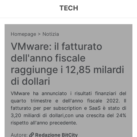
TECH
Homepage
> Notizia
VMware: il fatturato
dell'anno fiscale
raggiunge i 12,85 milardi
di dollari
VMware ha annunciato i risultati finanziari del
quarto trimestre e dell'anno fiscale 2022. Il
fatturato per per subscription e SaaS è stato di
3,20 miliardi di dollari,con una crescita del 24%
rispetto all'anno precedente.
Autore:
Redazione BitCity