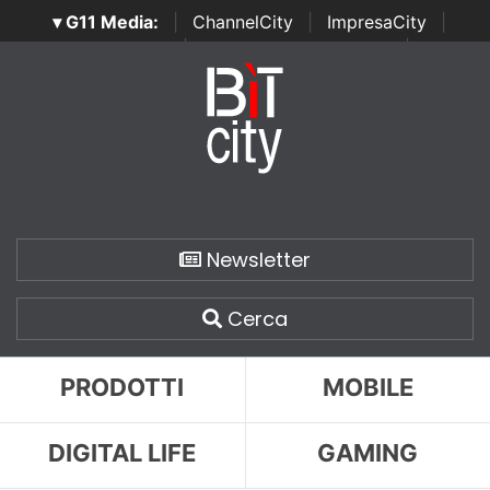
▾ G11 Media:
|
ChannelCity
|
ImpresaCity
|
SecurityOpenLab
|
Italian Channel Awards
|
Italian
Project Awards
|
Italian Security Awards
|
...
Newsletter
Cerca
PRODOTTI
MOBILE
DIGITAL LIFE
GAMING