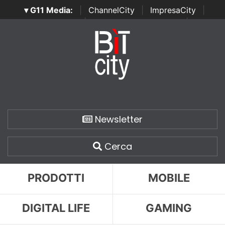
▾ G11 Media:
|
ChannelCity
|
ImpresaCity
|
SecurityOpenLab
|
Italian Channel Awards
|
Italian
Project Awards
|
Italian Security Awards
|
...
Newsletter
Cerca
PRODOTTI
MOBILE
DIGITAL LIFE
GAMING