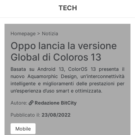
TECH
Homepage
> Notizia
Oppo lancia la versione
Global di Coloros 13
Basata su Android 13, ColorOS 13 presenta il
nuovo Aquamorphic Design, un'interconnettività
intelligente e miglioramenti delle prestazioni per
un’esperienza d’uso smart e ottimizzata.
Autore:
Redazione BitCity
Pubblicato il:
23/08/2022
Mobile