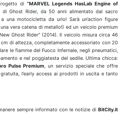
 progetto di
“
MARVEL Legends HasLab Engine of
io di
Ghost Rider
, da
50 anni
alimentato dal sacro
a una motocicletta da urlo! Sarà un’action figure
una vera catena di metallo!) ed un veicolo premium
ew Ghost Rider" (2014). Il veicolo misura circa 46
3 cm di altezza, completamente accessoriato con 20
dare le fiamme del Fuoco Infernale, negli pneumatici,
ppamento e nel poggiatesta del sedile.
Ultima chicca:
bro Pulse Premium
, un servizio speciale che offre
ratuita, l’early access ai prodotti in uscita e tanto
rimanere sempre informato con le notizie di
BitCity.it