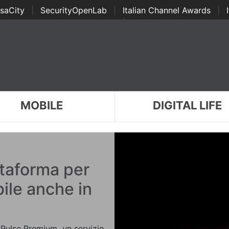
saCity
|
SecurityOpenLab
|
Italian Channel Awards
|
Awards
|
...
MOBILE
DIGITAL LIFE
ttaforma per
bile anche in
o Pulse Premium, un servizio