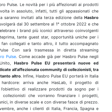
bro Pulse
.
Le novità per i più affezionati ai prodotti
lta in assoluto, infatti, tutti gli appassionati che
ia saranno invitati alla terza edizione della
Hasbro
i svolgerà dal 30 settembre al 1° ottobre 2022 e che
lebrare i brand più iconici attraverso coinvolgenti
nteprima, tante guest star, opportunità uniche per i
fan collegati e tanto altro, il tutto accompagnato
lse Con sarà trasmessa in diretta streaming
ro Pulse
. Come accade già per Hasbro Pulse negli
 Unito,
Hasbro Pulse EU presenterà nuove ed
dicate all’affezionata community di collezionisti, tra
tanto altro
. Infine, Hasbro Pulse EU porterà in Italia
i hardcore: arriva anche HasLab, il progetto di
’obiettivo di realizzare prodotti da sogno per i
 collezionisti che vorranno finanziare i progetti,
nici, in diverse scale e con diverse fasce di prezzo.
ovembre, anche i clienti di Italia, Francia, Spagna e