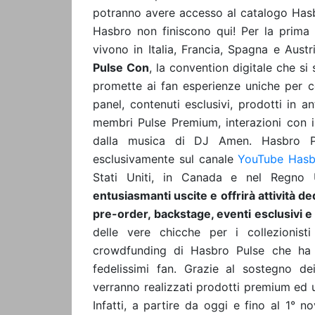
potranno avere accesso al catalogo
Has
Hasbro non finiscono qui! Per la prima vo
vivono in Italia, Francia, Spagna e Austr
Pulse Con
, la convention digitale che s
promette ai fan esperienze uniche per ce
panel, contenuti esclusivi, prodotti in a
membri Pulse Premium, interazioni con i 
dalla musica di DJ Amen. Hasbro Pu
esclusivamente sul canale
YouTube Hasb
Stati Uniti, in Canada e nel Regno
entusiasmanti uscite e offrirà attività de
pre-order, backstage, eventi esclusivi e 
delle vere chicche per i collezionist
crowdfunding di Hasbro Pulse che ha l
fedelissimi fan. Grazie al sostegno dei
verranno realizzati prodotti premium ed u
Infatti, a partire da oggi e fino al 1° n