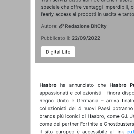
speciale che offre vantaggi imperdibili, 
l’early access ai prodotti in uscita e tanto
Autore:
Redazione BitCity
Pubblicato il:
22/09/2022
Digital Life
Hasbro
ha
annunciato che
Hasbro P
appassionati e collezionisti – finora disp
Regno
Unito
e
Germania
– arriva fina
collezionisti dei
4 nuovi Paesi
potranno 
brands più iconici di
Hasbro
, come
G.I. 
come dei partner
Fortnite
e
Ghostbusters
il sito europeo è accessibile al link
eu