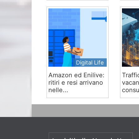
Digital Life
Amazon ed Enilive:
Traffi
ritiri e resi arrivano
vacan
nelle...
consu