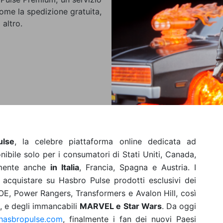
come la spedizione gratuita,
 altro.
ulse
, la celebre
piattaforma online
dedicata ad
onibile solo per i consumatori di
Stati Uniti
,
Canada
,
lmente anche
in
Italia
,
Francia
,
Spagna
e
Austria
. I
acquistare su Hasbro Pulse prodotti esclusivi dei
JOE
,
Power Rangers
,
Transformers
e
Avalon Hill
, così
, e degli immancabili
MARVEL e Star Wars
.
Da oggi
.hasbropulse.com
, finalmente i fan dei nuovi Paesi