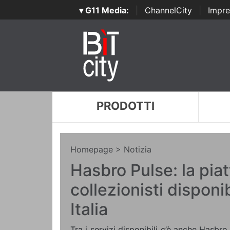
▾ G11 Media:
|
ChannelCity
|
Impre
PRODOTTI
Homepage
> Notizia
Hasbro Pulse: la pia
collezionisti disponi
Italia
Tra i servizi disponibili c’è anche Hasbr