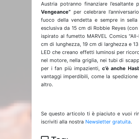
Austria potranno finanziare l’esaltante
Vengeance
”
per
celebrare l’anniversar
fuoco della vendetta e sempre in sella 
esclusiva da 15 cm di Robbie Reyes (con 
ispirato al fumetto MARVEL Comics "All-N
cm di lunghezza, 19 cm di larghezza e 1
LED che creano effetti luminosi per ricor
nel motore, nella griglia, nei tubi di sca
per i fan più impazienti,
c’è anche Has
vantaggi imperdibili, come la spedizione g
altro.
Se questo articolo ti è piaciuto e vuoi 
iscriviti alla nostra
Newsletter gratuita
.