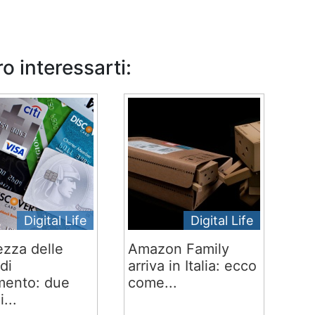
o interessarti:
Digital Life
Digital Life
ezza delle
Amazon Family
di
arriva in Italia: ecco
ento: due
come...
i...