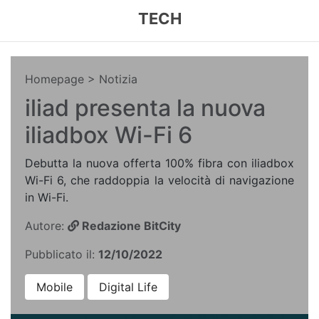
TECH
Homepage
> Notizia
iliad presenta la nuova
iliadbox Wi-Fi 6
Debutta la nuova offerta 100% fibra con iliadbox
Wi-Fi 6, che raddoppia la velocità di navigazione
in Wi-Fi.
Autore:
Redazione BitCity
Pubblicato il:
12/10/2022
Mobile
Digital Life