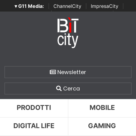
▾ G11 Media:
|
ChannelCity
|
ImpresaCity
|
SecurityOpenLab
|
Italian Channel Awards
|
Italian
Project Awards
|
Italian Security Awards
|
...
Newsletter
Cerca
PRODOTTI
MOBILE
DIGITAL LIFE
GAMING