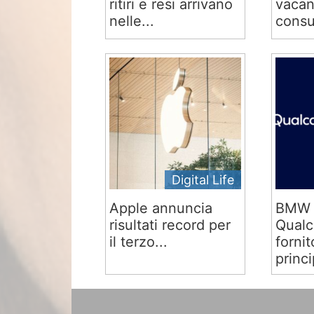
ritiri e resi arrivano
vacan
nelle...
consu
Digital Life
Apple annuncia
BMW 
risultati record per
Qual
il terzo...
fornit
princi