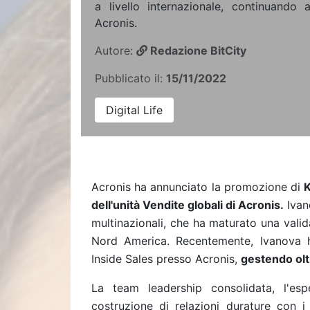
a livello internazionale, continuando 
Acronis.
Autore:
Redazione BitCity
Pubblicato il:
15/11/2022
Digital Life
Acronis ha annunciato la promozione di
K
dell'unità Vendite globali di Acronis.
Ivan
multinazionali, che ha maturato una val
Nord America. Recentemente, Ivanova h
Inside Sales presso Acronis,
gestendo olt
La team leadership consolidata, l'esp
costruzione di relazioni durature con 