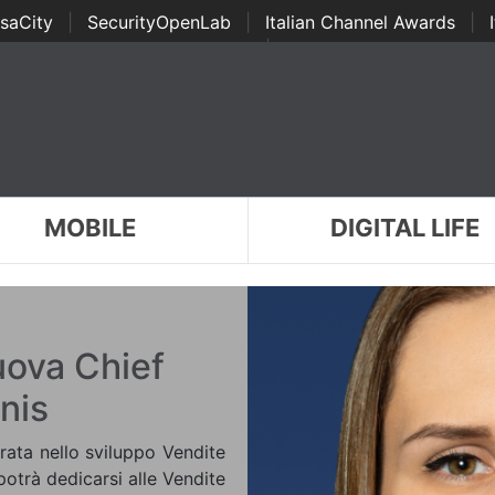
saCity
|
SecurityOpenLab
|
Italian Channel Awards
|
Awards
|
...
MOBILE
DIGITAL LIFE
uova Chief
nis
rata nello sviluppo Vendite
otrà dedicarsi alle Vendite