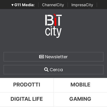
▾ G11 Media:
|
ChannelCity
|
ImpresaCity
|
SecurityOpenLab
|
Italian Channel Awards
|
Italian
Project Awards
|
Italian Security Awards
|
...
Newsletter
Cerca
PRODOTTI
MOBILE
DIGITAL LIFE
GAMING