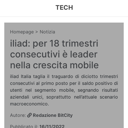
TECH
Homepage
> Notizia
iliad: per 18 trimestri
consecutivi è leader
nella crescita mobile
iliad Italia taglia il traguardo di diciotto trimestri
consecutivi al primo posto per il saldo positivo di
utenti nel segmento mobile, segnando risultati
aziendali unici, soprattutto nell’attuale scenario
macroeconomico.
Autore:
Redazione BitCity
Pubblicato il:
16/11/2022