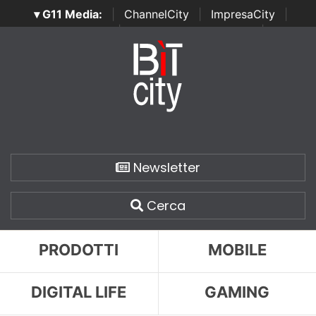
▾ G11 Media:
|
ChannelCity
|
ImpresaCity
|
SecurityOpenLab
|
Italian Channel Awards
|
Italian
Project Awards
|
Italian Security Awards
|
...
Newsletter
Cerca
PRODOTTI
MOBILE
DIGITAL LIFE
GAMING