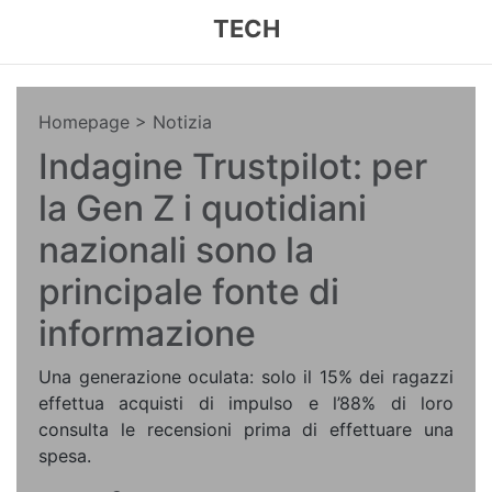
TECH
Homepage
> Notizia
Indagine Trustpilot: per
la Gen Z i quotidiani
nazionali sono la
principale fonte di
informazione
Una generazione oculata: solo il 15% dei ragazzi
effettua acquisti di impulso e l’88% di loro
consulta le recensioni prima di effettuare una
spesa.