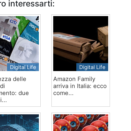
o interessarti:
Digital Life
Digital Life
ezza delle
Amazon Family
di
arriva in Italia: ecco
ento: due
come...
i...