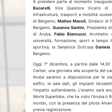
A prendere parte al momento inaugurale 
Bucarelli
, Vice Questore Vicario di 
Infrastrutture, trasporti e mobilità sosteni
di Bergamo,
Matteo Macoli
, Sindaco di 
Bergamo,
Susanna Santini
, Presidente d
di Aruba,
Fabio Biancucci
, Architetto 
università, formazione, sport e tempo li
sportiva, la Senatrice Dott.ssa
Daniela
Bergamo.
Oggi 1° dicembre, a partire dalle 14.30
Center: una giornata alla scoperta del c
Aruba saranno a disposizione per le visi
edifici, le sale dati, gli impianti idroele
l’impatto sull’ambiente. L'evento sarà an
World Superbike, che ha visto l'Aruba.it R
mondo, con la presenza del pilota Alvaro
previa registrazione.