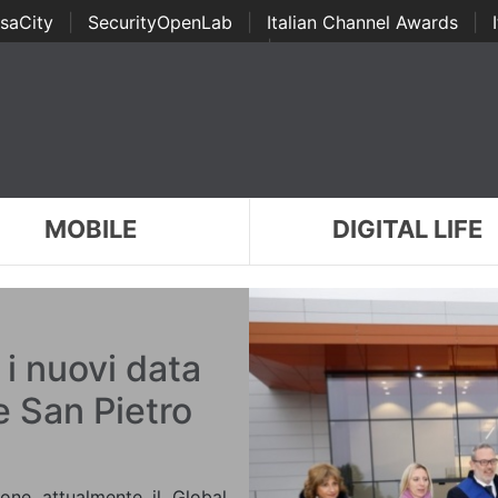
saCity
|
SecurityOpenLab
|
Italian Channel Awards
|
Awards
|
...
MOBILE
DIGITAL LIFE
 i nuovi data
e San Pietro
one attualmente il Global