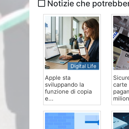
Notizie che potrebber
Digital Life
Apple sta
Sicur
sviluppando la
carte 
funzione di copia
pagam
e...
milion