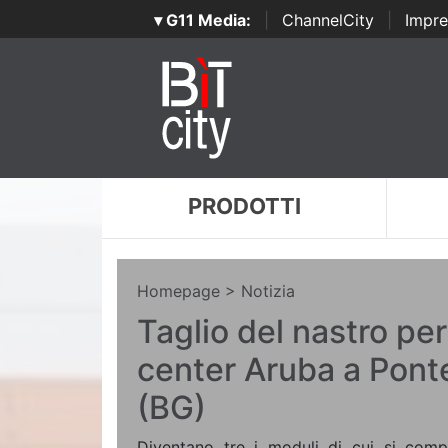
▾ G11 Media:
|
ChannelCity
|
Impre
PRODOTTI
Homepage
> Notizia
Taglio del nastro per
center Aruba a Pont
(BG)
Diventano tre i moduli di cui si comp