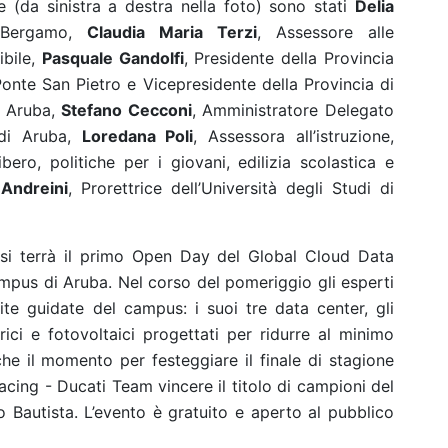
(da sinistra a destra nella foto) sono stati
Delia
Bergamo,
Claudia Maria Terzi
, Assessore alle
bile,
Pasquale Gandolfi
, Presidente della Provincia
Ponte San Pietro e Vicepresidente della Provincia di
i Aruba,
Stefano Cecconi
, Amministratore Delegato
di Aruba,
Loredana Poli
, Assessora all’istruzione,
bero, politiche per i giovani, edilizia scolastica e
 Andreini
, Prorettrice dell’Università degli Studi di
 si terrà il primo Open Day del Global Cloud Data
ampus di Aruba. Nel corso del pomeriggio gli esperti
te guidate del campus: i suoi tre data center, gli
ttrici e fotovoltaici progettati per ridurre al minimo
che il momento per festeggiare il finale di stagione
acing - Ducati Team vincere il titolo di campioni del
 Bautista. L’evento è gratuito e aperto al pubblico