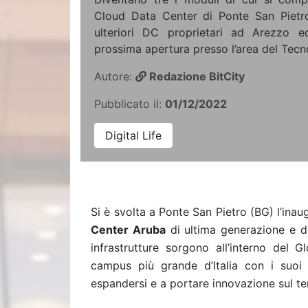
Cloud Data Center di Ponte San Pietro
ulteriori DC proprietari ad Arezzo 
prossima apertura presso l’area del Tecn
Autore:
Redazione BitCity
Pubblicato il:
01/12/2022
Digital Life
Si è svolta a Ponte San Pietro (BG) l’inau
Center Aruba
di ultima generazione e d
infrastrutture sorgono all’interno del 
campus più grande d’Italia con i suoi
espandersi e a portare innovazione sul ter