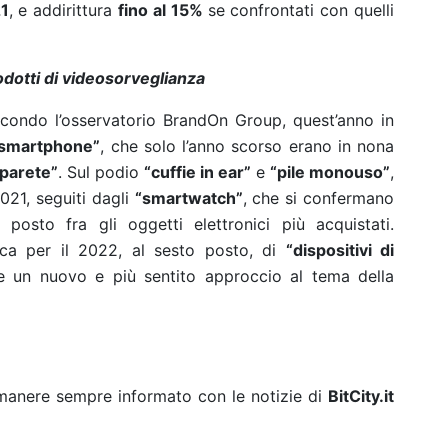
21
, e addirittura
fino al 15%
se confrontati con quelli
rodotti di videosorveglianza
econdo l’osservatorio BrandOn Group, quest’anno in
e smartphone”
, che solo l’anno scorso erano in nona
 parete”
. Sul podio
“cuffie in ear”
e
“pile monouso”
,
021, seguiti dagli
“smartwatch”
, che si confermano
posto fra gli oggetti elettronici più acquistati.
fica per il 2022, al sesto posto, di
“dispositivi di
re un nuovo e più sentito approccio al tema della
rimanere sempre informato con le notizie di
BitCity.it