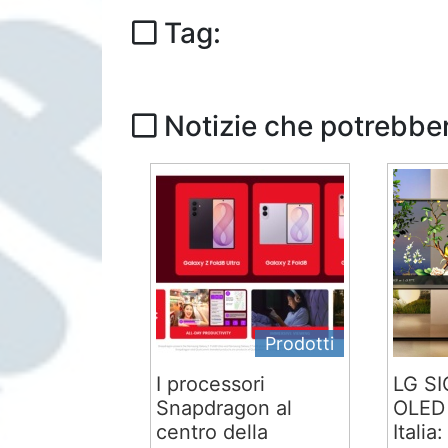
Tag:
Notizie che potrebber
Prodotti
I processori
LG S
Snapdragon al
OLED 
centro della
Italia: