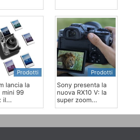
Prodotti
Prodotti
lm lancia la
Sony presenta la
x mini 99
nuova RX10 V: la
 il...
super zoom...