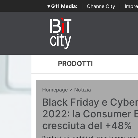
▾ G11 Media:
|
ChannelCity
|
Impre
PRODOTTI
Homepage
> Notizia
Black Friday e Cyb
2022: la Consumer E
cresciuta del +48%
Prodotti più ambiti gli smartphone, ma 