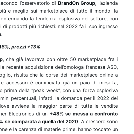
secondo l’osservatorio di
BrandOn Group
, l’azienda
più e meglio sui marketplace di tutto il mondo, la
confermando la tendenza esplosiva del settore, con
i di prodotti più richiesti: nel 2022 fa il suo ingresso
a.
+48%, prezzi +13%
p
, che già lavorava con oltre 50 marketplace fra i
o la recente acquisizione dell’omologa francese ASD,
oglio, risulta che la corsa dei marketplace online a
i e accessori è cominciata già un paio di mesi fa,
e prima della “peak week”, con una forza esplosiva
rmini percentuali, infatti, la domanda per il 2022 dei
dove avviene la maggior parte di tutte le vendite
umer Electronics di un
+48% se messa a confronto
% se comparata a quella del 2020
. A crescere sono
zione e la carenza di materie prime, hanno toccato un