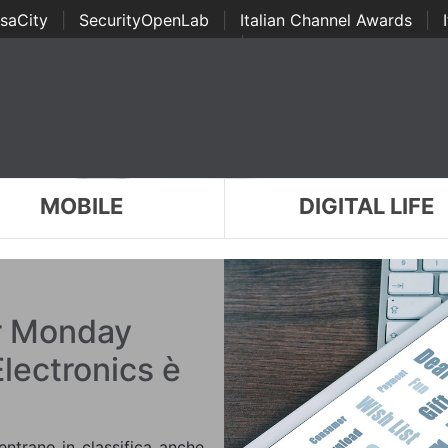
saCity
|
SecurityOpenLab
|
Italian Channel Awards
|
Awards
|
...
MOBILE
DIGITAL LIFE
er Monday
lectronics è
entrano in classifica anche