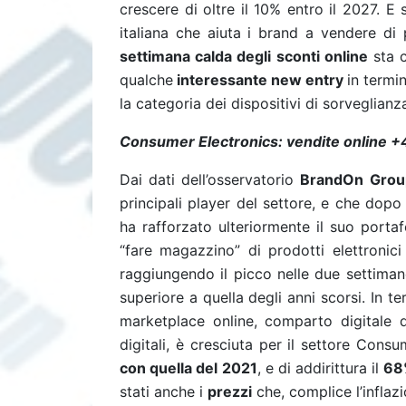
crescere di oltre il 10% entro il 2027. E 
italiana che aiuta i brand a vendere di 
settimana calda degli sconti online
sta 
qualche
interessante new entry
in termin
la categoria dei dispositivi di sorveglianz
Consumer Electronics: vendite online 
Dai dati dell’osservatorio
BrandOn Grou
principali player del settore, e che dop
ha rafforzato ulteriormente il suo portaf
“fare magazzino” di prodotti elettronic
raggiungendo il picco nelle due settiman
superiore a quella degli anni scorsi. In te
marketplace online, comparto digitale 
digitali, è cresciuta per il settore Cons
con quella del 2021
, e di addirittura il
68
stati anche i
prezzi
che, complice l’infla