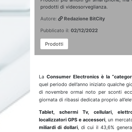
prodotti di videosorveglianza.
Autore:
Redazione BitCity
Pubblicato il:
02/12/2022
Prodotti
La
Consumer Electronics è la “categori
quel periodo dell’anno iniziato qualche gi
di novembre ormai noto per sconti ecce
giornata di ribassi dedicata proprio all’ele
Tablet, schermi Tv, cellulari, elett
localizzatori GPS e accessori
, un mercato
miliardi di dollari
, di cui il 43,6% gener