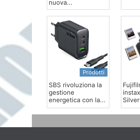
nuova...
Prodotti
SBS rivoluziona la
Fujifi
gestione
insta
energetica con la...
Silver: