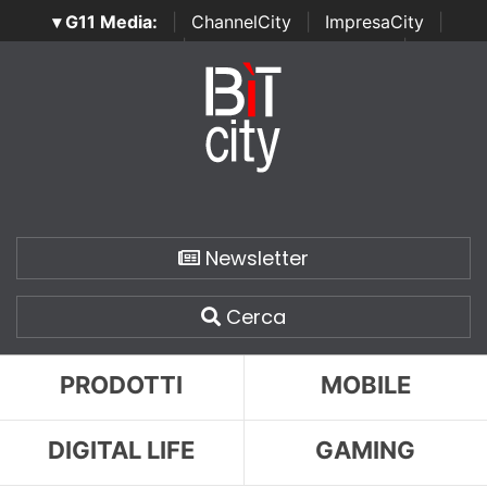
▾ G11 Media:
|
ChannelCity
|
ImpresaCity
|
SecurityOpenLab
|
Italian Channel Awards
|
Italian
Project Awards
|
Italian Security Awards
|
...
Newsletter
Cerca
PRODOTTI
MOBILE
DIGITAL LIFE
GAMING