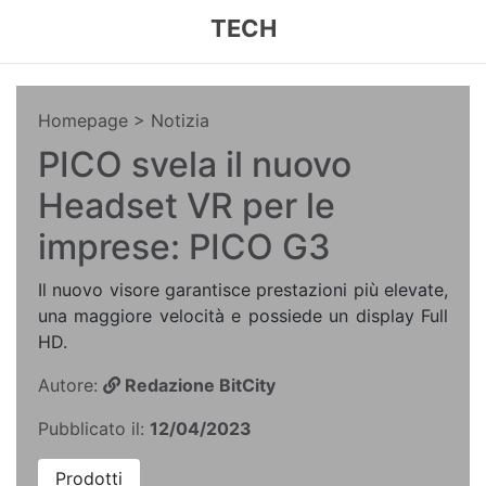
TECH
Homepage
> Notizia
PICO svela il nuovo
Headset VR per le
imprese: PICO G3
Il nuovo visore garantisce prestazioni più elevate,
una maggiore velocità e possiede un display Full
HD.
Autore:
Redazione BitCity
Pubblicato il:
12/04/2023
Prodotti