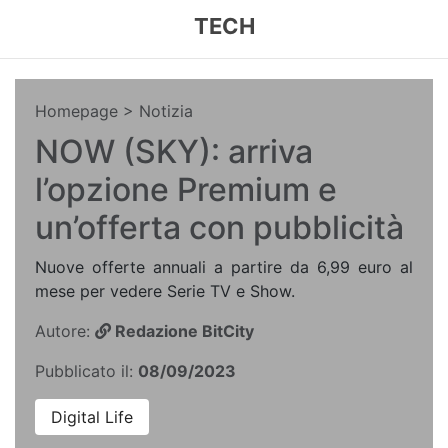
TECH
Homepage
> Notizia
NOW (SKY): arriva
l’opzione Premium e
un’offerta con pubblicità
Nuove offerte annuali a partire da 6,99 euro al
mese per vedere Serie TV e Show.
Autore:
Redazione BitCity
Pubblicato il:
08/09/2023
Digital Life