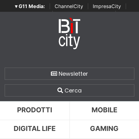
▾ G11 Media:
|
ChannelCity
|
ImpresaCity
|
SecurityOpenLab
|
Italian Channel Awards
|
Italian
Project Awards
|
Italian Security Awards
|
...
Newsletter
Cerca
PRODOTTI
MOBILE
DIGITAL LIFE
GAMING