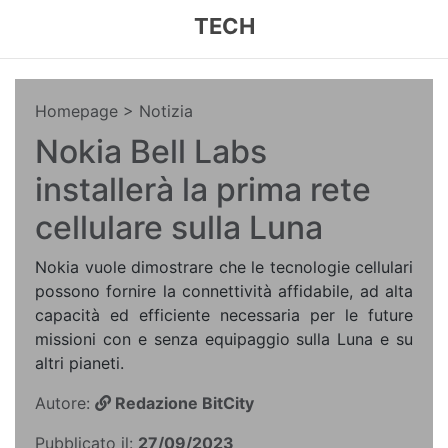
TECH
Homepage
> Notizia
Nokia Bell Labs
installerà la prima rete
cellulare sulla Luna
Nokia vuole dimostrare che le tecnologie cellulari
possono fornire la connettività affidabile, ad alta
capacità ed efficiente necessaria per le future
missioni con e senza equipaggio sulla Luna e su
altri pianeti.
Autore:
Redazione BitCity
Pubblicato il:
27/09/2023