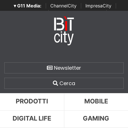
▾ G11 Media:
|
ChannelCity
|
ImpresaCity
|
SecurityOpenLab
|
Italian Channel Awards
|
Italian
Project Awards
|
Italian Security Awards
|
...
Newsletter
Cerca
PRODOTTI
MOBILE
DIGITAL LIFE
GAMING