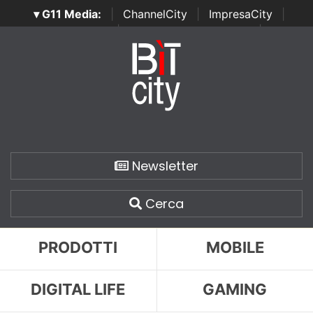
▾ G11 Media:
|
ChannelCity
|
ImpresaCity
|
SecurityOpenLab
|
Italian Channel Awards
|
Italian
Project Awards
|
Italian Security Awards
|
...
Newsletter
Cerca
PRODOTTI
MOBILE
DIGITAL LIFE
GAMING