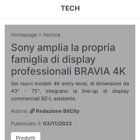
TECH
Homepage
> Notizia
Sony amplia la propria
famiglia di display
professionali BRAVIA 4K
Sei nuovi modelli 4K entry-level, di dimensioni da
43'' - 75'', integrano la line-up di display
commerciali BZ-L esistente.
Autore:
Redazione BitCity
Pubblicato il:
03/11/2023
Prodotti