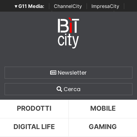
▾ G11 Media:
|
ChannelCity
|
ImpresaCity
|
SecurityOpenLab
|
Italian Channel Awards
|
Italian
Project Awards
|
Italian Security Awards
|
...
Newsletter
Cerca
PRODOTTI
MOBILE
DIGITAL LIFE
GAMING