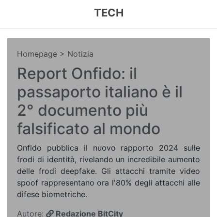
TECH
Homepage
> Notizia
Report Onfido: il
passaporto italiano è il
2° documento più
falsificato al mondo
Onfido pubblica il nuovo rapporto 2024 sulle
frodi di identità, rivelando un incredibile aumento
delle frodi deepfake. Gli attacchi tramite video
spoof rappresentano ora l'80% degli attacchi alle
difese biometriche.
Autore:
Redazione BitCity