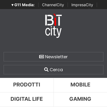
▾ G11 Media:
|
ChannelCity
|
ImpresaCity
|
SecurityOpenLab
|
Italian Channel Awards
|
Italian
Project Awards
|
Italian Security Awards
|
...
Newsletter
Cerca
PRODOTTI
MOBILE
DIGITAL LIFE
GAMING