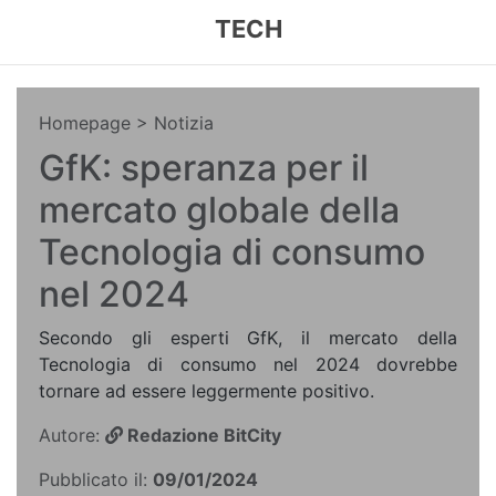
TECH
Homepage
> Notizia
GfK: speranza per il
mercato globale della
Tecnologia di consumo
nel 2024
Secondo gli esperti GfK, il mercato della
Tecnologia di consumo nel 2024 dovrebbe
tornare ad essere leggermente positivo.
Autore:
Redazione BitCity
Pubblicato il:
09/01/2024