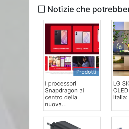
Notizie che potrebber
Prodotti
I processori
LG S
Snapdragon al
OLED 
centro della
Italia:
nuova...