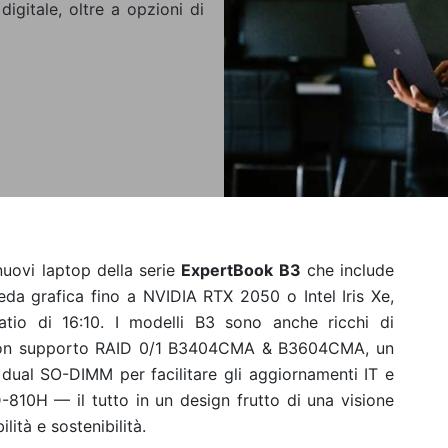
igitale, oltre a opzioni di
nuovi laptop della serie
ExpertBook B3
che
include
da grafica fino a NVIDIA RTX 2050 o Intel Iris Xe,
tio di 16:10. I modelli B3 sono anche ricchi di
D con supporto RAID 0/1 B3404CMA & B3604CMA, un
dual SO-DIMM per facilitare gli aggiornamenti IT e
-810H — il tutto in un design frutto di una visione
ità e sostenibilità.