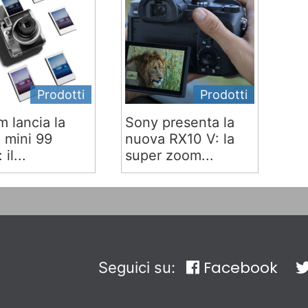
Prodotti
Prodotti
lm lancia la
Sony presenta la
x mini 99
nuova RX10 V: la
 il...
super zoom...
Facebook
Seguici su: