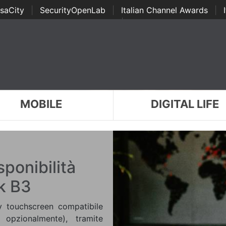
saCity
|
SecurityOpenLab
|
Italian Channel Awards
|
Awards
|
...
MOBILE
DIGITAL LIFE
ponibilità
k B3
y touchscreen compatibile
 opzionalmente), tramite