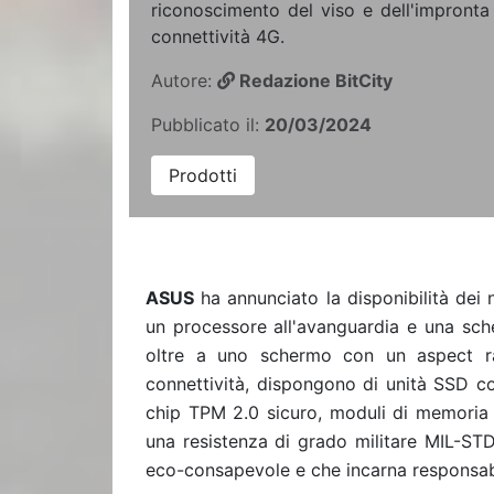
riconoscimento del viso e dell'impronta d
connettività 4G.
Autore:
Redazione BitCity
Pubblicato il:
20/03/2024
Prodotti
ASUS
ha annunciato la disponibilità dei 
un processore all'avanguardia e una sche
oltre a uno schermo con un aspect ra
connettività, dispongono di unità SS
chip TPM 2.0
sicuro, moduli di memoria 
una resistenza di grado militare MIL-STD
eco-consapevole e che incarna responsabil