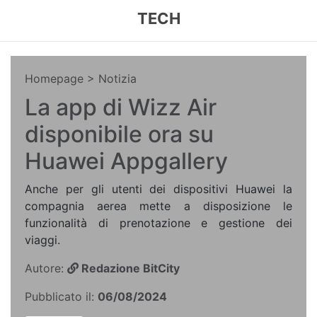
TECH
Homepage
> Notizia
La app di Wizz Air
disponibile ora su
Huawei Appgallery
Anche per gli utenti dei dispositivi Huawei la
compagnia aerea mette a disposizione le
funzionalità di prenotazione e gestione dei
viaggi.
Autore:
Redazione BitCity
Pubblicato il:
06/08/2024