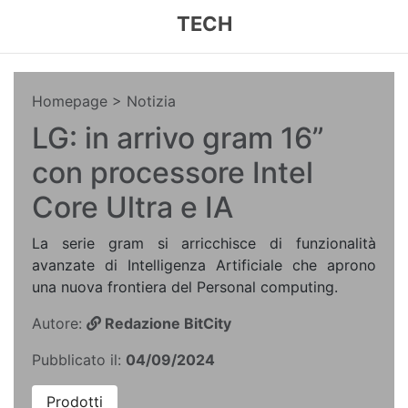
TECH
Homepage
> Notizia
LG: in arrivo gram 16”
con processore Intel
Core Ultra e IA
La serie gram si arricchisce di funzionalità
avanzate di Intelligenza Artificiale che aprono
una nuova frontiera del Personal computing.
Autore:
Redazione BitCity
Pubblicato il:
04/09/2024
Prodotti