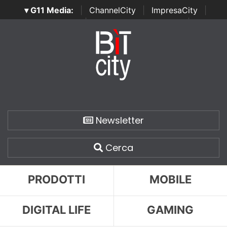
▾ G11 Media:
|
ChannelCity
|
ImpresaCity
|
SecurityOpenLab
|
Italian Channel Awards
|
Italian
Project Awards
|
Italian Security Awards
|
...
Newsletter
Cerca
PRODOTTI
MOBILE
DIGITAL LIFE
GAMING