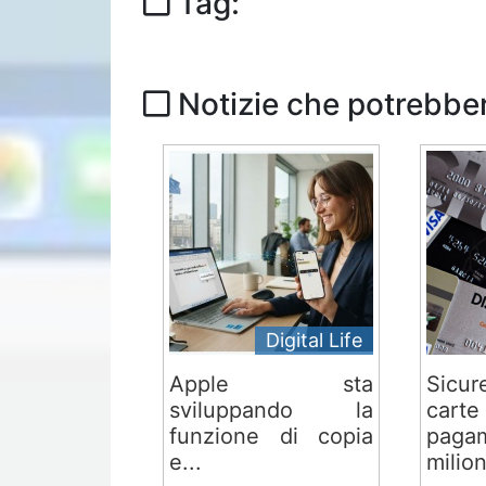
Tag:
Notizie che potrebber
Digital Life
Apple sta
Sicu
sviluppando la
ca
funzione di copia
paga
e...
milion