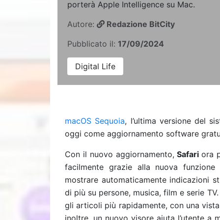
porterà Apple Intelligence su Mac.
Autore:
Redazione BitCity
Pubblicato il:
17/09/2024
Digital Life
macOS Sequoia
, l’ultima versione del s
oggi come aggiornamento software gratu
Con il nuovo aggiornamento,
Safari
ora 
facilmente grazie alla nuova funzione 
mostrare automaticamente indicazioni strad
di più su persone, musica, film e serie TV
gli articoli più rapidamente, con una vista
inoltre, un nuovo visore aiuta l’utente a