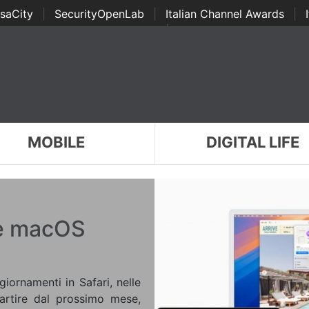
saCity
|
SecurityOpenLab
|
Italian Channel Awards
|
Awards
|
...
MOBILE
DIGITAL LIFE
le macOS
ornamenti in Safari, nelle
artire dal prossimo mese,