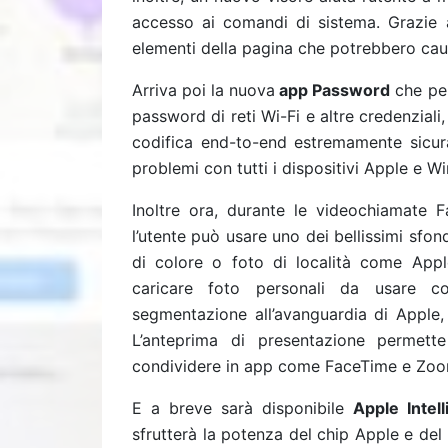
accesso ai comandi di sistema. Grazie a
elementi della pagina che potrebbero caus
Arriva poi la nuova
app Password
che per
password di reti Wi-Fi e altre credenzial
codifica end-to-end estremamente sicura
problemi con tutti i dispositivi Apple e 
Inoltre ora, durante le videochiamate
l’utente può usare uno dei bellissimi sfon
di colore o foto di località come Appl
caricare foto personali da usare co
segmentazione all’avanguardia di Apple, 
L’anteprima di presentazione permett
condividere in app come FaceTime e Zoom 
E a breve sarà disponibile
Apple Intel
sfrutterà la potenza del chip Apple e de