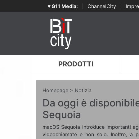
▾ G11 Media:
|
ChannelCity
|
Impre
PRODOTTI
Homepage
> Notizia
Da oggi è disponibi
Sequoia
macOS Sequoia introduce importanti aggi
videochiamate e non solo. Inoltre, a p