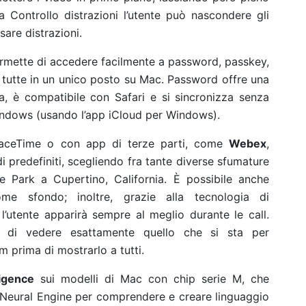
 Controllo distrazioni l’utente può nascondere gli
are distrazioni.
mette di accedere facilmente a password, passkey,
i, tutte in un unico posto su Mac. Password offre una
, è compatibile con Safari e si sincronizza senza
Windows (usando l’app iCloud per Windows).
 FaceTime o con app di terze parti, come
Webex
,
di predefiniti, scegliendo fra tante diverse sfumature
e Park a Cupertino, California. È possibile anche
me sfondo; inoltre, grazie alla tecnologia di
l’utente apparirà sempre al meglio durante le call.
e di vedere esattamente quello che si sta per
prima di mostrarlo a tutti.
ligence
sui modelli di Mac con chip serie M, che
l Neural Engine per comprendere e creare linguaggio