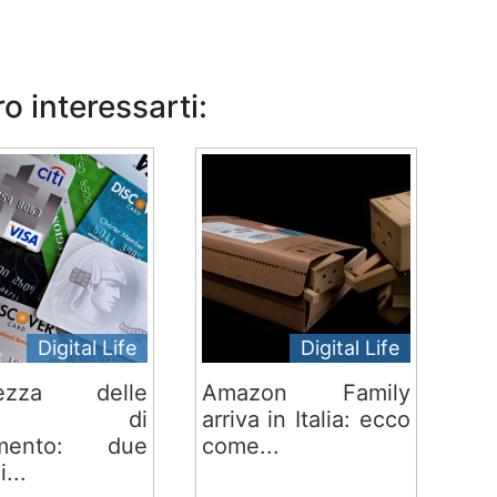
o interessarti:
Digital Life
Digital Life
rezza delle
Amazon Family
rte di
arriva in Italia: ecco
mento: due
come...
i...