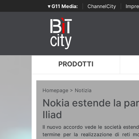
▾ G11 Media:
|
ChannelCity
|
Impre
PRODOTTI
Homepage
> Notizia
Nokia estende la pa
Iliad
Il nuovo accordo vede le società estend
termine per la realizzazione di reti mob