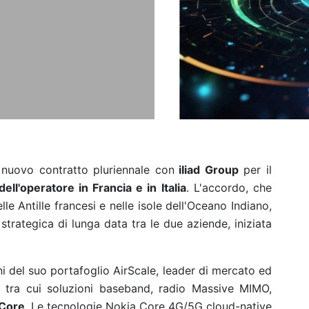
nuovo contratto pluriennale con
iIiad Group
per il
ell'operatore in Francia e in Italia
. L'accordo, che
le Antille francesi e nelle isole dell'Oceano Indiano,
strategica di lunga data tra le due aziende, iniziata
ni del suo portafoglio AirScale, leader di mercato ed
o, tra cui soluzioni baseband, radio Massive MIMO,
 Core
. Le tecnologie Nokia Core 4G/5G cloud-native