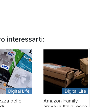
o interessarti:
Digital Life
Digital Life
ezza delle
Amazon Family
di
arriva in Italia: ecco