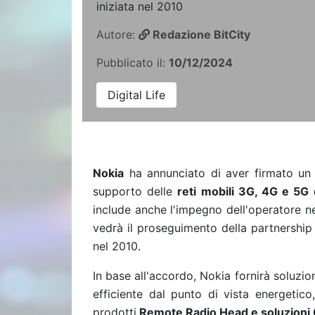
iniziata nel 2010
Autore:
Redazione BitCity
Pubblicato il:
10/12/2024
Digital Life
Nokia
ha annunciato di aver firmato un 
supporto delle
reti mobili 3G, 4G e 5G d
include anche l'impegno dell'operatore nel
vedrà il proseguimento della partnership 
nel 2010.
In base all'accordo, Nokia fornirà soluzio
efficiente dal punto di vista energetic
prodotti
Remote Radio Head e soluzioni