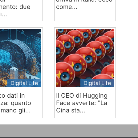
ento: due
come...
i...
Digital Life
Digital Life
co dati in
Il CEO di Hugging
za: quanto
Face avverte: "La
mano gli...
Cina sta...