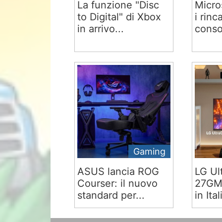
La funzione "Disc
Micro
to Digital" di Xbox
i rinc
in arrivo...
conso
Gaming
ASUS lancia ROG
LG Ul
Courser: il nuovo
27GM9
standard per...
in Ital