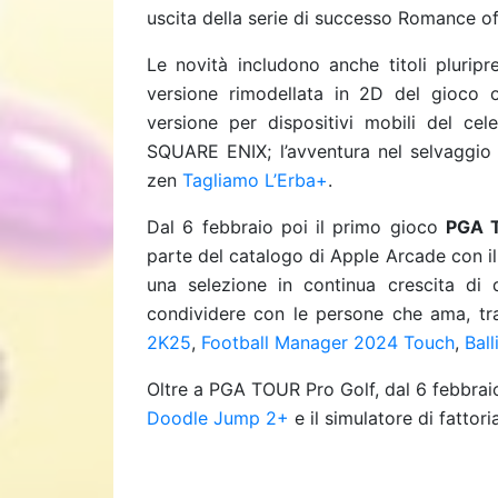
uscita della serie di successo Romance o
Le novità includono anche titoli pluripr
versione rimodellata in 2D del gioco or
versione per dispositivi mobili del ce
SQUARE ENIX; l’avventura nel selvaggio
zen
Tagliamo L’Erba+
.
Dal 6 febbraio poi il primo gioco
PGA 
parte del catalogo di Apple Arcade con il
una selezione in continua crescita di d
condividere con le persone che ama, tr
2K25
,
Football Manager 2024 Touch
,
Ball
Oltre a PGA TOUR Pro Golf, dal 6 febbrai
Doodle Jump 2+
e il simulatore di fattori