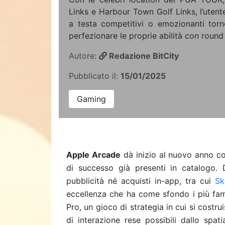
Links e Harbour Town Golf Links, l’utent
a testa competitivi o emozionanti torn
perfezionare le proprie abilità con round 
Autore:
Redazione BitCity
Pubblicato il:
15/01/2025
Gaming
Apple Arcade
dà inizio al nuovo anno con
di successo già presenti in catalogo. D
pubblicità né acquisti in-app, tra cui
Sk
eccellenza che ha come sfondo i più fam
Pro, un gioco di strategia in cui si costru
di interazione rese possibili dallo spat