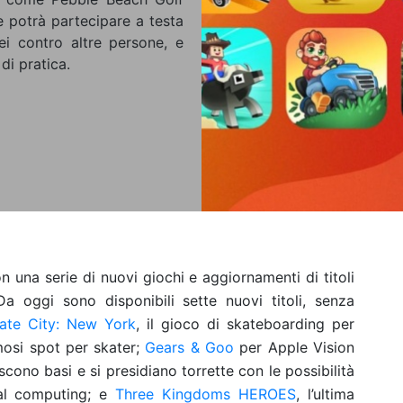
e potrà partecipare a testa
ei contro altre persone, e
di pratica.
 una serie di nuovi giochi e aggiornamenti di titoli
a oggi sono disponibili sette nuovi titoli, senza
ate City: New York
, il gioco di skateboarding per
osi spot per skater;
Gears & Goo
per Apple Vision
iscono basi e si presidiano torrette con le possibilità
ial computing; e
Three Kingdoms HEROES
, l’ultima