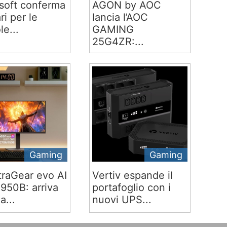
soft conferma
AGON by AOC
ari per le
lancia l’AOC
le...
GAMING
25G4ZR:...
Gaming
Gaming
traGear evo AI
Vertiv espande il
50B: arriva
portafoglio con i
ia...
nuovi UPS...