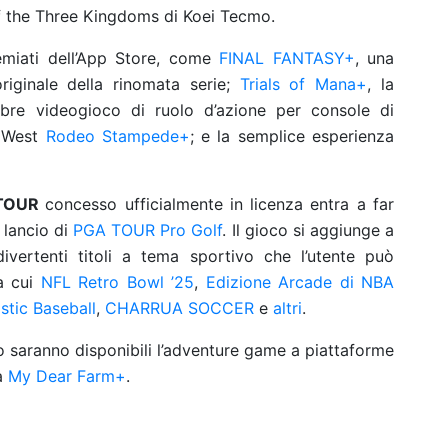
f the Three Kingdoms di Koei Tecmo.
emiati dell’App Store, come
FINAL FANTASY+
, una
iginale della rinomata serie;
Trials of Mana+
, la
lebre videogioco di ruolo d’azione per console di
 West
Rodeo Stampede+
; e la semplice esperienza
TOUR
concesso ufficialmente in licenza entra a far
 lancio di
PGA TOUR Pro Golf
. Il gioco si aggiunge a
ivertenti titoli a tema sportivo che l’utente può
a cui
NFL Retro Bowl ’25
,
Edizione Arcade di NBA
istic Baseball
,
CHARRUA SOCCER
e
altri
.
o saranno disponibili l’adventure game a piattaforme
a
My Dear Farm+
.