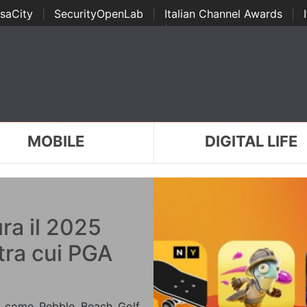
saCity
|
SecurityOpenLab
|
Italian Channel Awards
|
Awards
|
...
MOBILE
DIGITAL LIFE
ra il 2025
 tra cui PGA
, come Pebble Beach Golf