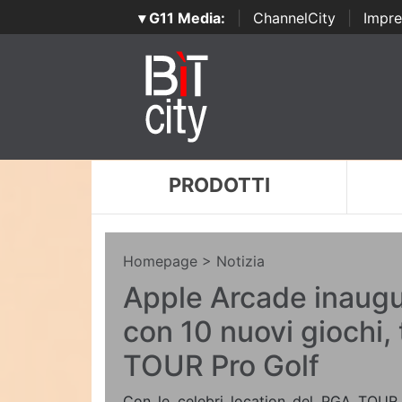
▾ G11 Media:
|
ChannelCity
|
Impre
PRODOTTI
Homepage
> Notizia
Apple Arcade inaugu
con 10 nuovi giochi,
TOUR Pro Golf
Con le celebri location del PGA TOUR