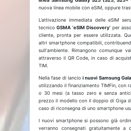
linea Samsung Galaxy S25 (S25, S25+ 
nuova linea mobile con eSIM, oppure tras
L’attivazione immediata delle eSIM sen
tecnico
GSMA ‘eSIM Discovery’
per asso
cliente, pronta per essere utilizzata. Q
altri smartphone compatibili, contribuendo
sull'ambiente. Rimangono comunque vali
attraverso il QR Code, in caso di acquist
TIM.
Nella fase di lancio
i nuovi Samsung Gala
utilizzando il finanziamento TIMFin, con 
o 30 mesi (a tasso zero e senza anticip
prezzo il modello con il doppio di Giga di
caso di riconsegna di uno smartphone usa
I nuovi smartphone si possono già ordina
verranno consegnati gratuitamente a 