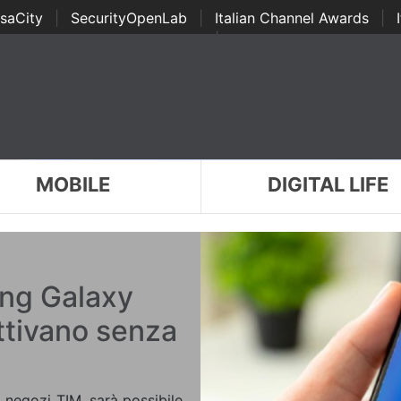
saCity
|
SecurityOpenLab
|
Italian Channel Awards
|
Awards
|
...
MOBILE
DIGITAL LIFE
ung Galaxy
ttivano senza
 negozi TIM, sarà possibile