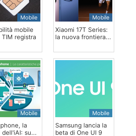
Mobile
Mobile
ilità mobile
Xiaomi 17T Series:
 TIM registra
la nuova frontiera...
Mobile
Mobile
phone, la
Samsung lancia la
 dell'iAI: su...
beta di One UI 9