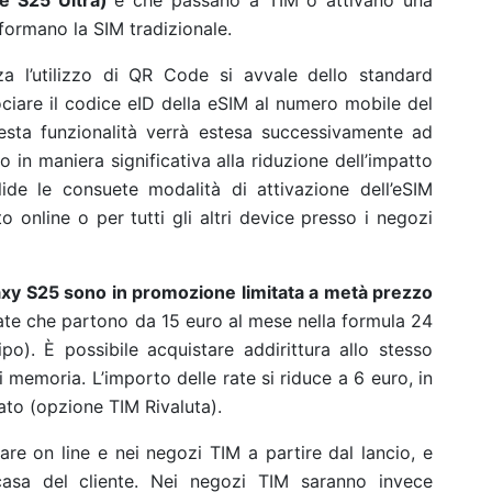
e S25 Ultra)
e che passano a TIM o attivano una
formano la SIM tradizionale.
za l’utilizzo di QR Code si avvale dello standard
ciare il codice eID della eSIM al numero mobile del
uesta funzionalità verrà estesa successivamente ad
 in maniera significativa alla riduzione dell’impatto
de le consuete modalità di attivazione dell’eSIM
o online o per tutti gli altri device presso i negozi
xy S25 sono in promozione limitata a metà prezzo
rate che partono da 15 euro al mese nella formula 24
o). È possibile acquistare addirittura allo stesso
 memoria. L’importo delle rate si riduce a 6 euro, in
to (opzione TIM Rivaluta).
re on line e nei negozi TIM a partire dal lancio, e
casa del cliente. Nei negozi TIM saranno invece