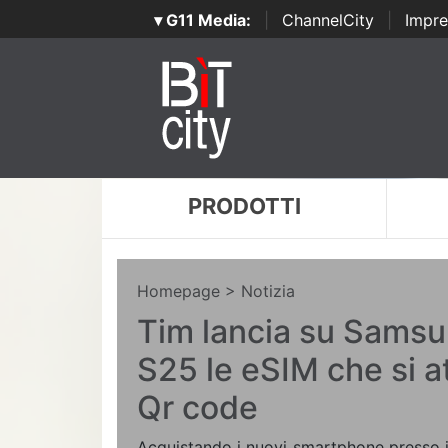
▾ G11 Media:
|
ChannelCity
|
Impre
PRODOTTI
Homepage
> Notizia
Tim lancia su Sams
S25 le eSIM che si a
Qr code
Acquistando i nuovi smartphone presso i