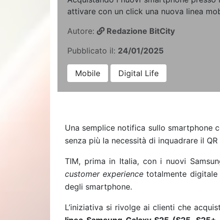
attivare con un click una nuova linea mob
Autore:
Redazione BitCity
Pubblicato il:
24/01/2025
Mobile
Digital Life
Una semplice notifica sullo smartphone 
senza più la necessità di inquadrare il QR
TIM, prima in Italia, con i nuovi Samsu
customer experience
totalmente digitale 
degli smartphone.
L’iniziativa si rivolge ai clienti che acq