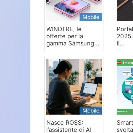
Mobile
WINDTRE, le
Portab
offerte per la
2025:
gamma Samsung...
il...
Mobile
Nasce ROSS:
Smart
l’assistente di AI
svolta