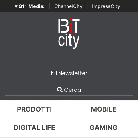
▾ G11 Media:
|
ChannelCity
|
ImpresaCity
|
SecurityOpenLab
|
Italian Channel Awards
|
Italian
Project Awards
|
Italian Security Awards
|
...
Newsletter
Cerca
PRODOTTI
MOBILE
DIGITAL LIFE
GAMING