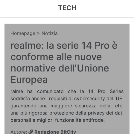
TECH
Homepage
> Notizia
realme: la serie 14 Pro è
conforme alle nuove
normative dell'Unione
Europea
ralme ha comunicato che la 14 Pro Series
soddisfa anche i requisiti di cybersecurity dell'UE,
garantendo una maggiore sicurezza della rete,
una più rigorosa protezione della privacy dei dati
personali e migliori funzionalità antifrode.
Autore:
Redazione BitCity