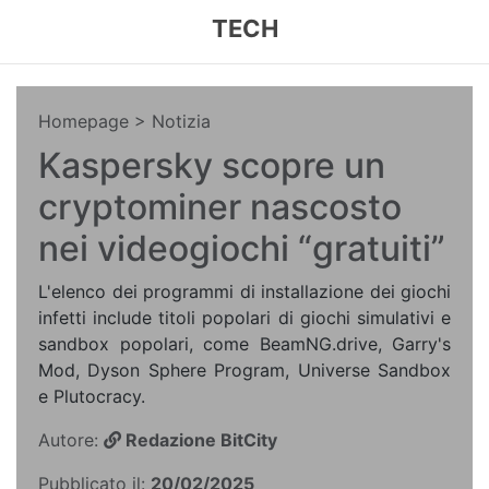
TECH
Homepage
> Notizia
Kaspersky scopre un
cryptominer nascosto
nei videogiochi “gratuiti”
L'elenco dei programmi di installazione dei giochi
infetti include titoli popolari di giochi simulativi e
sandbox popolari, come BeamNG.drive, Garry's
Mod, Dyson Sphere Program, Universe Sandbox
e Plutocracy.
Autore:
Redazione BitCity
Pubblicato il:
20/02/2025