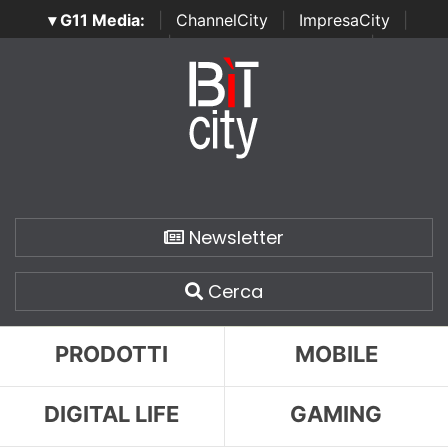
▾ G11 Media:
|
ChannelCity
|
ImpresaCity
|
SecurityOpenLab
|
Italian Channel Awards
|
Italian
Project Awards
|
Italian Security Awards
|
...
Newsletter
Cerca
PRODOTTI
MOBILE
DIGITAL LIFE
GAMING