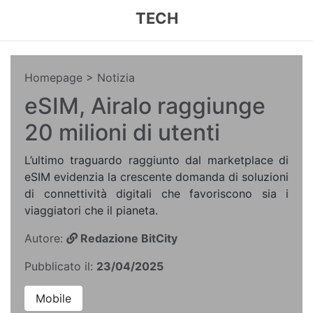
TECH
Homepage
> Notizia
eSIM, Airalo raggiunge
20 milioni di utenti
L’ultimo traguardo raggiunto dal marketplace di
eSIM evidenzia la crescente domanda di soluzioni
di connettività digitali che favoriscono sia i
viaggiatori che il pianeta.
Autore:
Redazione BitCity
Pubblicato il:
23/04/2025
Mobile