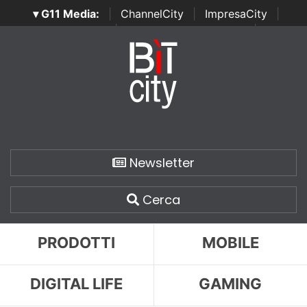
▾ G11 Media:
|
ChannelCity
|
ImpresaCity
|
SecurityOpenLab
|
Italian Channel Awards
|
Italian
Project Awards
|
Italian Security Awards
|
...
Newsletter
Cerca
PRODOTTI
MOBILE
DIGITAL LIFE
GAMING